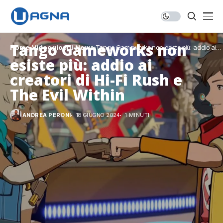
Tango Gameworks non
Home
Videogiochi
News
Tango Gameworks non esiste più: addio ai
creatori di Hi-Fi Rush e The Evil Within
esiste più: addio ai
creatori di Hi-Fi Rush e
The Evil Within
ANDREA PERONI
18 GIUGNO 2024
1 MINUTI