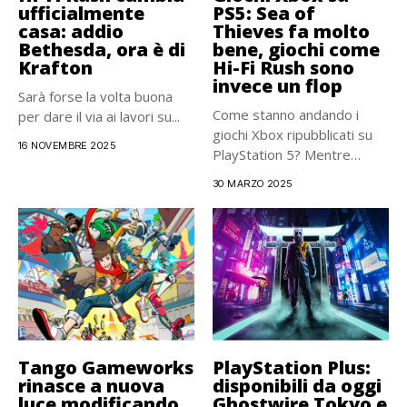
ufficialmente
PS5: Sea of
casa: addio
Thieves fa molto
Bethesda, ora è di
bene, giochi come
Krafton
Hi-Fi Rush sono
invece un flop
Sarà forse la volta buona
Come stanno andando i
per dare il via ai lavori su...
giochi Xbox ripubblicati su
16 NOVEMBRE 2025
PlayStation 5? Mentre
Indiana...
30 MARZO 2025
Tango Gameworks
PlayStation Plus:
rinasce a nuova
disponibili da oggi
luce modificando
Ghostwire Tokyo e