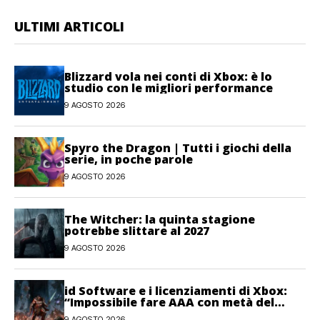
ULTIMI ARTICOLI
Blizzard vola nei conti di Xbox: è lo
studio con le migliori performance
9 AGOSTO 2026
Spyro the Dragon | Tutti i giochi della
serie, in poche parole
9 AGOSTO 2026
The Witcher: la quinta stagione
potrebbe slittare al 2027
9 AGOSTO 2026
id Software e i licenziamenti di Xbox:
“Impossibile fare AAA con metà del
personale”
9 AGOSTO 2026