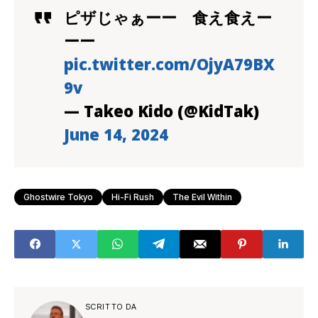
ピザじゃぁーー 食え食えー
ーー
pic.twitter.com/OjyA79BX
9v
— Takeo Kido (@KidTak)
June 14, 2024
Ghostwire Tokyo
Hi-Fi Rush
The Evil Within
SCRITTO DA