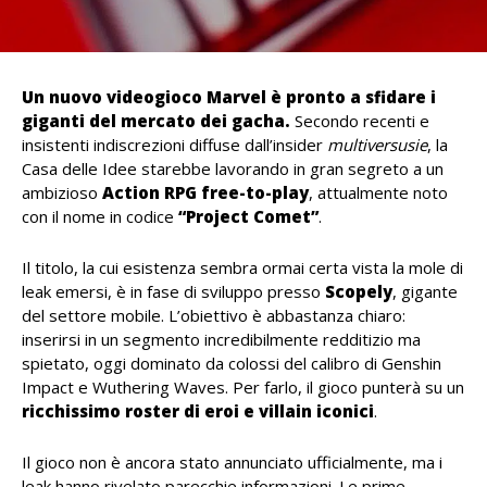
Un nuovo videogioco Marvel è pronto a sfidare i
giganti del mercato dei gacha.
Secondo recenti e
insistenti indiscrezioni diffuse dall’insider
multiversusie
, la
Casa delle Idee starebbe lavorando in gran segreto a un
ambizioso
Action RPG free-to-play
, attualmente noto
con il nome in codice
“Project Comet”
.
Il titolo, la cui esistenza sembra ormai certa vista la mole di
leak emersi, è in fase di sviluppo presso
Scopely
, gigante
del settore mobile. L’obiettivo è abbastanza chiaro:
inserirsi in un segmento incredibilmente redditizio ma
spietato, oggi dominato da colossi del calibro di Genshin
Impact e Wuthering Waves. Per farlo, il gioco punterà su un
ricchissimo roster di eroi e villain iconici
.
Il gioco non è ancora stato annunciato ufficialmente, ma i
leak hanno rivelato parecchie informazioni. Le prime