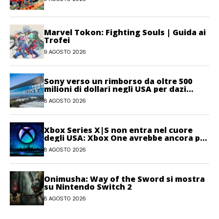
Marvel Tokon: Fighting Souls | Guida ai
Trofei
9 AGOSTO 2026
Sony verso un rimborso da oltre 500
milioni di dollari negli USA per dazi
illegittimi
8 AGOSTO 2026
Xbox Series X|S non entra nel cuore
degli USA: Xbox One avrebbe ancora più
giocatori attivi
8 AGOSTO 2026
Onimusha: Way of the Sword si mostra
su Nintendo Switch 2
8 AGOSTO 2026