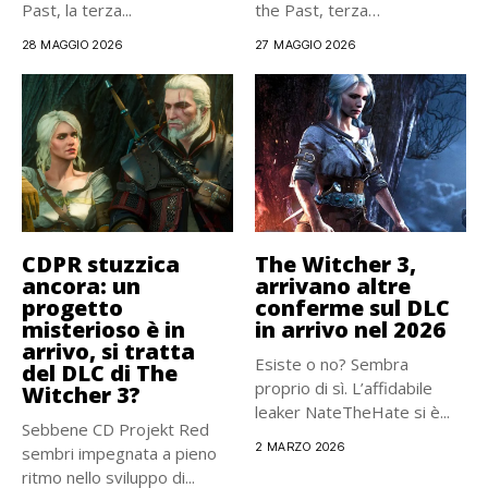
Past, la terza...
the Past, terza
espansione...
28 MAGGIO 2026
27 MAGGIO 2026
CDPR stuzzica
The Witcher 3,
ancora: un
arrivano altre
progetto
conferme sul DLC
misterioso è in
in arrivo nel 2026
arrivo, si tratta
Esiste o no? Sembra
del DLC di The
proprio di sì. L’affidabile
Witcher 3?
leaker NateTheHate si è...
Sebbene CD Projekt Red
2 MARZO 2026
sembri impegnata a pieno
ritmo nello sviluppo di...