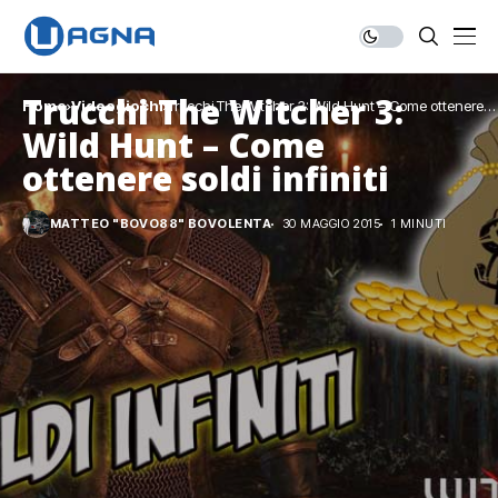
Trucchi The Witcher 3:
Home
Videogiochi
Trucchi The Witcher 3: Wild Hunt – Come ottenere
soldi infiniti
Wild Hunt – Come
ottenere soldi infiniti
MATTEO "BOVO88" BOVOLENTA
30 MAGGIO 2015
1 MINUTI