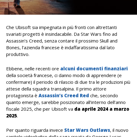
Che Ubisoft sia impegnata in più fronti con altrettanti
svariati progetti è insindacabile. Da Star Wars fino ad
Assassin’s Creed, senza contare il prossimo Skull and
Bones, l’azienda francese è indaffaratissima dal lato
produttivo.
Ebbene, nelle recenti ore
alcuni documenti finanziari
della società francese, ci danno modo di apprendere (e
confermare) il periodo di rilascio di due tra le produzioni più
attese della squadra transalpina. Il primo attore
protagonista è
Assassin’s Creed Red
che, secondo
quanto emerge, sarebbe posizionato all’interno dell’anno
fiscale 2025, che per Ubisoft va
da aprile 2024 a marzo
2025
.
Per quanto riguarda invece
Star Wars Outlaws
, il nuovo
capitolo videoludico della saga creata da George Lucas