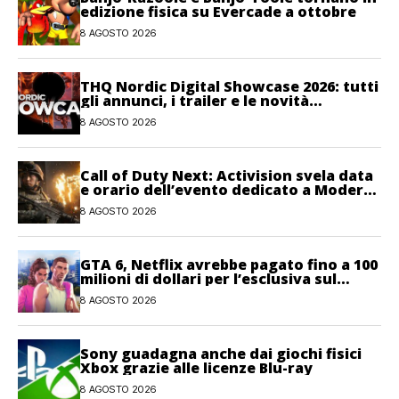
edizione fisica su Evercade a ottobre
8 AGOSTO 2026
THQ Nordic Digital Showcase 2026: tutti
gli annunci, i trailer e le novità
dell’evento
8 AGOSTO 2026
Call of Duty Next: Activision svela data
e orario dell’evento dedicato a Modern
Warfare 4
8 AGOSTO 2026
GTA 6, Netflix avrebbe pagato fino a 100
milioni di dollari per l’esclusiva sul
gioco
8 AGOSTO 2026
Sony guadagna anche dai giochi fisici
Xbox grazie alle licenze Blu-ray
8 AGOSTO 2026