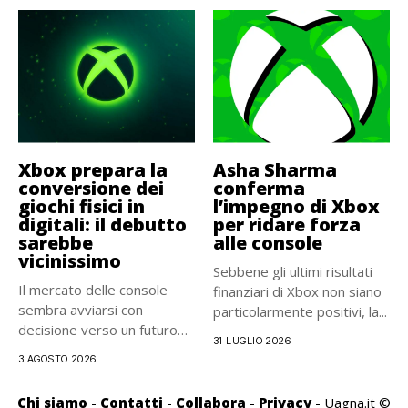
Xbox prepara la
Asha Sharma
conversione dei
conferma
giochi fisici in
l’impegno di Xbox
digitali: il debutto
per ridare forza
sarebbe
alle console
vicinissimo
Sebbene gli ultimi risultati
Il mercato delle console
finanziari di Xbox non siano
sembra avviarsi con
particolarmente positivi, la...
decisione verso un futuro
31 LUGLIO 2026
interamente...
3 AGOSTO 2026
Chi siamo
-
Contatti
-
Collabora
-
Privacy
- Uagna.it ©