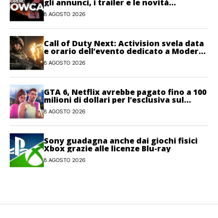
gli annunci, i trailer e le novità
dell’evento
8 AGOSTO 2026
Call of Duty Next: Activision svela data
e orario dell’evento dedicato a Modern
Warfare 4
8 AGOSTO 2026
GTA 6, Netflix avrebbe pagato fino a 100
milioni di dollari per l’esclusiva sul
gioco
8 AGOSTO 2026
Sony guadagna anche dai giochi fisici
Xbox grazie alle licenze Blu-ray
8 AGOSTO 2026