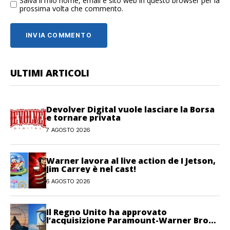
Salva il mio nome, email e sito web in questo browser per la
prossima volta che commento.
ULTIMI ARTICOLI
Devolver Digital vuole lasciare la Borsa
e tornare privata
7 AGOSTO 2026
Warner lavora al live action de I Jetson,
Jim Carrey è nel cast!
6 AGOSTO 2026
Il Regno Unito ha approvato
l’acquisizione Paramount-Warner Bros
Discovery