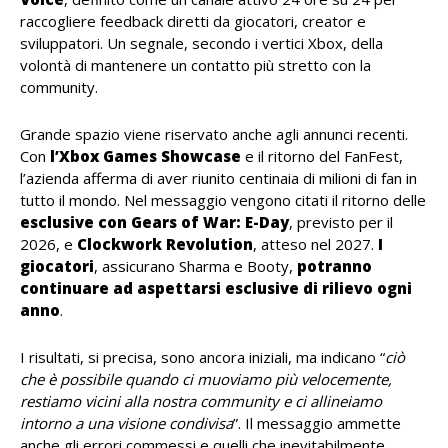
raccogliere feedback diretti da giocatori, creator e
sviluppatori. Un segnale, secondo i vertici Xbox, della
volontà di mantenere un contatto più stretto con la
community.
Grande spazio viene riservato anche agli annunci recenti.
Con
l’Xbox
Games
Showcase
e il ritorno del FanFest,
l’azienda afferma di aver riunito centinaia di milioni di fan in
tutto il mondo. Nel messaggio vengono citati il ritorno delle
esclusive con Gears of War: E-Day
, previsto per il
2026, e
Clockwork
Revolution
, atteso nel 2027.
I
giocatori
, assicurano Sharma e Booty,
potranno
continuare ad aspettarsi esclusive di rilievo ogni
anno
.
I risultati, si precisa, sono ancora iniziali, ma indicano “
ciò
che è possibile quando ci muoviamo più velocemente,
restiamo vicini alla nostra community e ci allineiamo
intorno a una visione condivisa
”. Il messaggio ammette
anche gli errori commessi e quelli che inevitabilmente