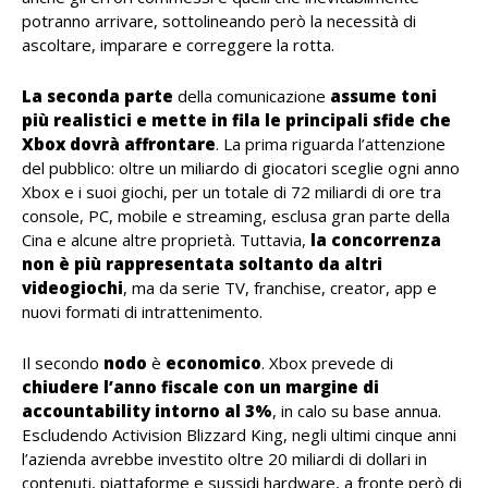
potranno arrivare, sottolineando però la necessità di
ascoltare, imparare e correggere la rotta.
La seconda parte
della comunicazione
assume toni
più realistici e mette in fila le principali sfide che
Xbox dovrà affrontare
. La prima riguarda l’attenzione
del pubblico: oltre un miliardo di giocatori sceglie ogni anno
Xbox e i suoi giochi, per un totale di 72 miliardi di ore tra
console, PC, mobile e streaming, esclusa gran parte della
Cina e alcune altre proprietà. Tuttavia,
la concorrenza
non è più rappresentata soltanto da altri
videogiochi
, ma da serie TV, franchise, creator, app e
nuovi formati di intrattenimento.
Il secondo
nodo
è
economico
. Xbox prevede di
chiudere l’anno fiscale con un margine di
accountability intorno al 3%
, in calo su base annua.
Escludendo Activision Blizzard King, negli ultimi cinque anni
l’azienda avrebbe investito oltre 20 miliardi di dollari in
contenuti, piattaforme e sussidi hardware, a fronte però di