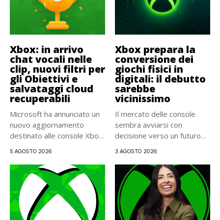
Xbox: in arrivo
Xbox prepara la
chat vocali nelle
conversione dei
clip, nuovi filtri per
giochi fisici in
gli Obiettivi e
digitali: il debutto
salvataggi cloud
sarebbe
recuperabili
vicinissimo
Microsoft ha annunciato un
Il mercato delle console
nuovo aggiornamento
sembra avviarsi con
destinato alle console Xbox.
decisione verso un futuro
La distribuzione...
interamente...
5 AGOSTO 2026
3 AGOSTO 2026