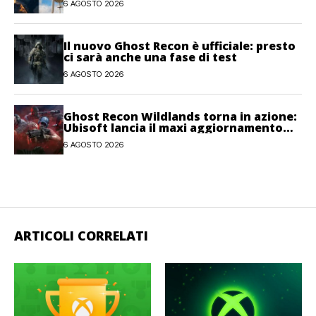
6 AGOSTO 2026
Il nuovo Ghost Recon è ufficiale: presto
ci sarà anche una fase di test
6 AGOSTO 2026
Ghost Recon Wildlands torna in azione:
Ubisoft lancia il maxi aggiornamento
gratuito Last Rites
6 AGOSTO 2026
ARTICOLI CORRELATI