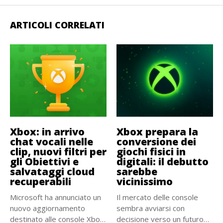
ARTICOLI CORRELATI
Xbox: in arrivo
Xbox prepara la
chat vocali nelle
conversione dei
clip, nuovi filtri per
giochi fisici in
gli Obiettivi e
digitali: il debutto
salvataggi cloud
sarebbe
recuperabili
vicinissimo
Microsoft ha annunciato un
Il mercato delle console
nuovo aggiornamento
sembra avviarsi con
destinato alle console Xbox.
decisione verso un futuro