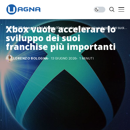
Xbox vuole accelerare lo
Home
Videogiochi
News
Xbox vuole accelerare lo sviluppo dei suoi
franchise più importanti
sviluppo dei suoi
franchise più importanti
LORENZO BOLOGNA
13 GIUGNO 2026
1 MINUTI