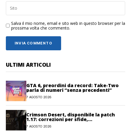
Salva il mio nome, email e sito web in questo browser per la
prossima volta che commento.
ULTIMI ARTICOLI
GTA 6, preordini da record: Take-Two
parla di numeri “senza precedenti”
7 AGOSTO 2026
Crimson Desert, disponibile la patch
1.17: correzioni per sfide,
combattimento e interfaccia
7 AGOSTO 2026