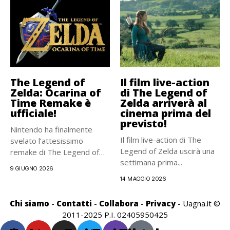
The Legend of
Il film live-action
Zelda: Ocarina of
di The Legend of
Time Remake è
Zelda arriverà al
ufficiale!
cinema prima del
previsto!
Nintendo ha finalmente
Il film live-action di The
svelato l’attesissimo
Legend of Zelda uscirà una
remake di The Legend of
settimana prima...
Zelda: Ocarina...
9 GIUGNO 2026
14 MAGGIO 2026
Chi siamo
-
Contatti
-
Collabora
-
Privacy
- Uagna.it ©
2011-2025 P.I. 02405950425