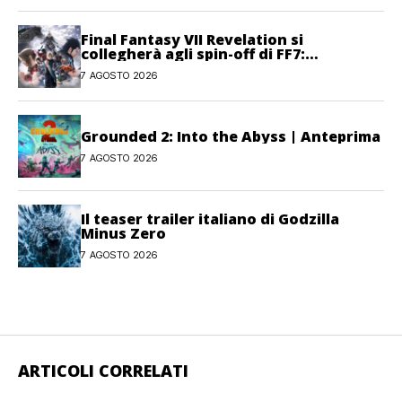
Final Fantasy VII Revelation si
collegherà agli spin-off di FF7:
Hamaguchi non si pone limiti
7 AGOSTO 2026
Grounded 2: Into the Abyss | Anteprima
7 AGOSTO 2026
Il teaser trailer italiano di Godzilla
Minus Zero
7 AGOSTO 2026
ARTICOLI CORRELATI