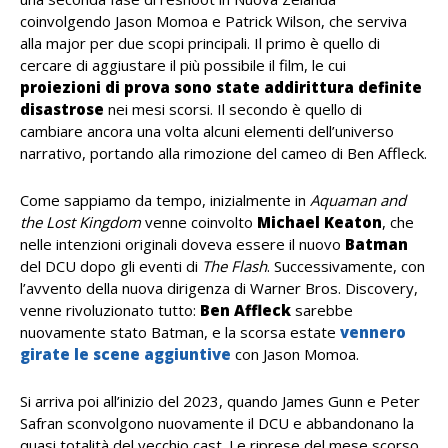
coinvolgendo Jason Momoa e Patrick Wilson, che serviva
alla major per due scopi principali. Il primo è quello di
cercare di aggiustare il più possibile il film, le cui
proiezioni di prova sono state addirittura definite
disastrose
nei mesi scorsi. Il secondo è quello di
cambiare ancora una volta alcuni elementi dell’universo
narrativo, portando alla rimozione del cameo di Ben Affleck.
Come sappiamo da tempo, inizialmente in
Aquaman and
the Lost Kingdom
venne coinvolto
Michael Keaton
, che
nelle intenzioni originali doveva essere il nuovo
Batman
del DCU dopo gli eventi di
The Flash
. Successivamente, con
l’avvento della nuova dirigenza di Warner Bros. Discovery,
venne rivoluzionato tutto:
Ben Affleck
sarebbe
nuovamente stato Batman, e la scorsa estate
vennero
girate le scene aggiuntive
con Jason Momoa.
Si arriva poi all’inizio del 2023, quando James Gunn e Peter
Safran sconvolgono nuovamente il DCU e abbandonano la
quasi totalità del vecchio cast. Le riprese del mese scorso,