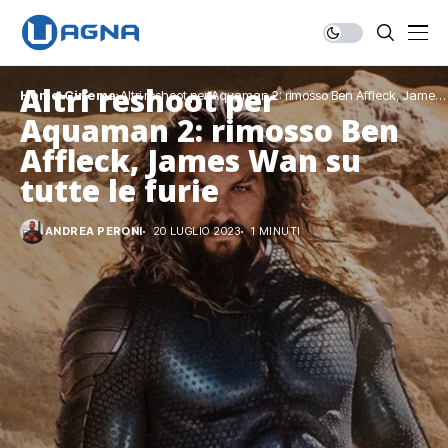
Altri reshoot per
Home
Cinema
Altri reshoot per Aquaman 2: rimosso Ben Affleck, James
Wan su tutte le furie
Aquaman 2: rimosso Ben
Affleck, James Wan su
tutte le furie
ANDREA PERONI
20 LUGLIO 2023
1 MINUTI