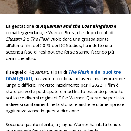
La gestazione di
Aquaman and the Lost Kingdom
è
ormai leggendaria, e Warner Bros., che dopo i tonfi di
Shazam 2
e
The Flash
vuole dare una grossa spinta
all’ultimo film del 2023 dei DC Studios, ha indetto una
seconda fase di reshoot che forse stanno facendo più
danni che altro.
Il sequel di
Aquaman
, al pari di
The Flash
e dei suoi tre
finali girati
, ha avuto e continua ad avere una lavorazione
lunga e difficile. Previsto inizialmente per il 2022, il film è
stato più volte posticipato e modificato essendo prodotto
sotto tre diversi regimi di DC e Warner. Questo ha portato
a diversi cambiamenti nella storia, e anche le ultime riprese
aggiuntive vanno in questa direzione.
Secondo quanto riferito, a giugno Warner ha infatti tenuto
una seconda fase di reshoot in Nuova Zelanda