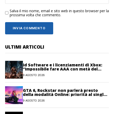
Salva il mio nome, email e sito web in questo browser per la
prossima volta che commento.
ULTIMI ARTICOLI
id Software e i licenziamenti di Xbox:
“Impossibile fare AAA con metà del
personale”
9 AGOSTO 2026
GTA 6, Rockstar non parlerà presto
della modalità Online: priorità al single-
player
9 AGOSTO 2026