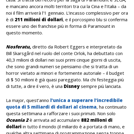
e mancano ancora molti territori tra cui la Cina e l’Italia – da
noi il film arriverà l’1 gennaio. L’incasso complessivo per ora
è di
211 milioni di dollari
, e il porcospino blu si conferma
essere uno dei franchise più in forma di Paramount in
questo momento.
Nosferatu,
diretto da Robert Eggers e interpretato da
Bill Skarsgård nel ruolo del conte Orlok, ha debuttato con
40,3 milioni di dollari nei suoi primi cinque giorni di uscita,
che sono grandi numeri se pensiamo che si tratta di un
horror vietato ai minori e fortemente autoriale – il budget
di $ 50 milioni è già quasi pareggiato. Ma chi festeggia più
di tutte, a dire il vero, è una
Disney
sempre più lanciata.
La major, quest’anno
l’unica a superare l’incredibile
quota di 5 miliardi di dollari al cinema
, ha continuato
questa settimana a rafforzare i suoi primati. Non solo
Oceania 2
è arrivata ad accumulare
882 milioni di
dollari
in tutto il mondo (il miliardo è a portata di mano, e
qualche altra settimana di programmazione senza troppa