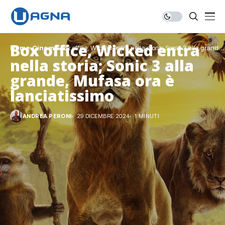
Box office, Wicked entra
Home
Cinema
Box office, Wicked entra nella storia; Sonic 3 alla grande,
Mufasa ora è lanciatissimo
nella storia; Sonic 3 alla
grande, Mufasa ora è
lanciatissimo
ANDREA PERONI
29 DICEMBRE 2024
1 MINUTI