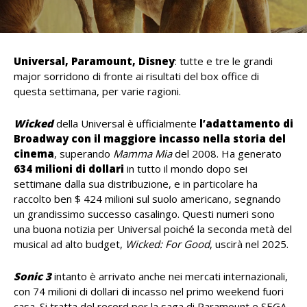
Universal, Paramount, Disney
: tutte e tre le grandi
major sorridono di fronte ai risultati del box office di
questa settimana, per varie ragioni.
Wicked
della Universal è ufficialmente
l’adattamento di
Broadway con il maggiore incasso nella storia del
cinema
, superando
Mamma Mia
del 2008. Ha generato
634 milioni di dollari
in tutto il mondo dopo sei
settimane dalla sua distribuzione, e in particolare ha
raccolto ben $ 424 milioni sul suolo americano, segnando
un grandissimo successo casalingo. Questi numeri sono
una buona notizia per Universal poiché la seconda metà del
musical ad alto budget,
Wicked: For Good
, uscirà nel 2025.
Sonic 3
intanto è arrivato anche nei mercati internazionali,
con 74 milioni di dollari di incasso nel primo weekend fuori
casa. Si tratta del record per la saga di Paramount e SEGA,