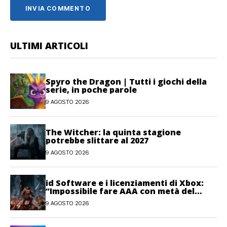
ULTIMI ARTICOLI
Spyro the Dragon | Tutti i giochi della
serie, in poche parole
9 AGOSTO 2026
The Witcher: la quinta stagione
potrebbe slittare al 2027
9 AGOSTO 2026
id Software e i licenziamenti di Xbox:
“Impossibile fare AAA con metà del
personale”
9 AGOSTO 2026