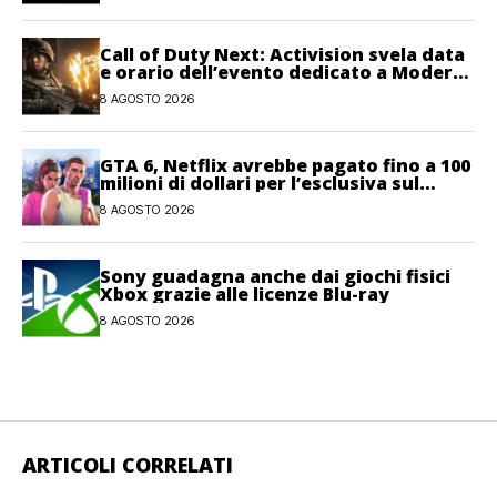
Call of Duty Next: Activision svela data
e orario dell’evento dedicato a Modern
Warfare 4
8 AGOSTO 2026
GTA 6, Netflix avrebbe pagato fino a 100
milioni di dollari per l’esclusiva sul
gioco
8 AGOSTO 2026
Sony guadagna anche dai giochi fisici
Xbox grazie alle licenze Blu-ray
8 AGOSTO 2026
ARTICOLI CORRELATI