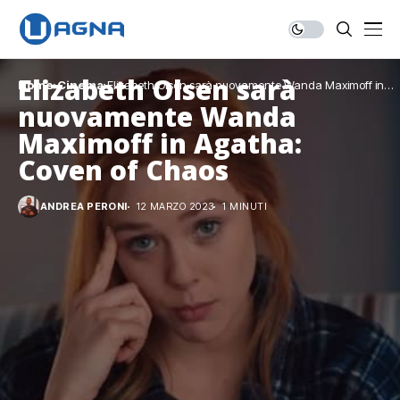
Elizabeth Olsen sarà
Home
Cinema
Elizabeth Olsen sarà nuovamente Wanda Maximoff in
Agatha: Coven of Chaos
nuovamente Wanda
Maximoff in Agatha:
Coven of Chaos
ANDREA PERONI
12 MARZO 2023
1 MINUTI