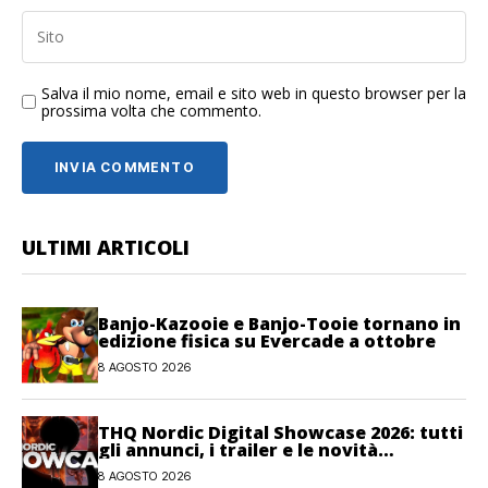
Salva il mio nome, email e sito web in questo browser per la
prossima volta che commento.
ULTIMI ARTICOLI
Banjo-Kazooie e Banjo-Tooie tornano in
edizione fisica su Evercade a ottobre
8 AGOSTO 2026
THQ Nordic Digital Showcase 2026: tutti
gli annunci, i trailer e le novità
dell’evento
8 AGOSTO 2026