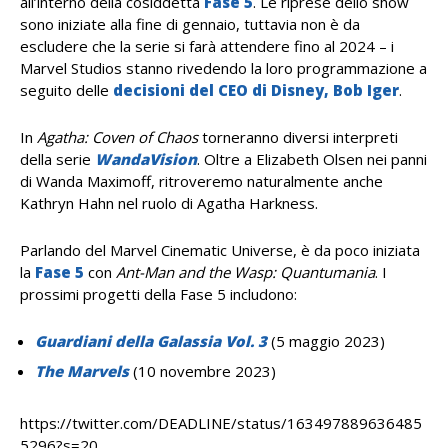
all’interno della cosiddetta
Fase 5
. Le riprese dello show
sono iniziate alla fine di gennaio, tuttavia non è da
escludere che la serie si farà attendere fino al 2024 – i
Marvel Studios stanno rivedendo la loro programmazione a
seguito delle
decisioni del CEO di Disney, Bob Iger
.
In
Agatha: Coven of Chaos
torneranno diversi interpreti
della serie
WandaVision
. Oltre a Elizabeth Olsen nei panni
di Wanda Maximoff, ritroveremo naturalmente anche
Kathryn Hahn nel ruolo di Agatha Harkness.
Parlando del Marvel Cinematic Universe, è da poco iniziata
la
Fase 5
con
Ant-Man and the Wasp: Quantumania
. I
prossimi progetti della Fase 5 includono:
Guardiani della Galassia Vol. 3
(5 maggio 2023)
The Marvels
(10 novembre 2023)
https://twitter.com/DEADLINE/status/163497889636485
5296?s=20