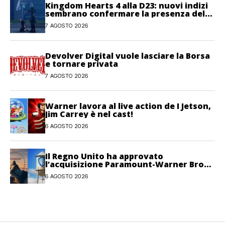
Kingdom Hearts 4 alla D23: nuovi indizi
sembrano confermare la presenza del
gioco
7 AGOSTO 2026
Devolver Digital vuole lasciare la Borsa
e tornare privata
7 AGOSTO 2026
Warner lavora al live action de I Jetson,
Jim Carrey è nel cast!
6 AGOSTO 2026
Il Regno Unito ha approvato
l’acquisizione Paramount-Warner Bros
Discovery
6 AGOSTO 2026