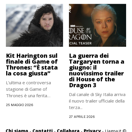
Kit Harington sul
La guerra dei
finale di Game of
Targaryen torna a
Thrones: “È stata
giugno: il
la cosa giusta”
nuovissimo trailer
di House of the
L’ultima e controversa
Dragon 3
stagione di Game of
Dal canale di Sky Italia arriva
Thrones è una ferita
il nuovo trailer ufficiale della
ancora...
25 MAGGIO 2026
terza...
27 APRILE 2026
Chi siamo
-
Contatti
-
Collabora
-
Privacy
- Uagna.it ©