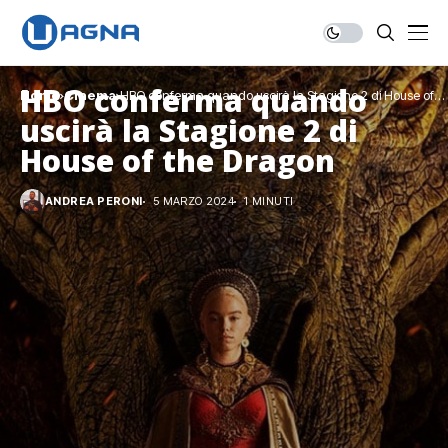
HBO conferma quando
Home
Cinema
HBO conferma quando uscirà la Stagione 2 di House of
the Dragon
uscirà la Stagione 2 di
House of the Dragon
ANDREA PERONI
5 MARZO 2024
1 MINUTI