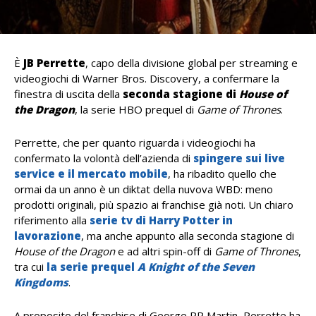
È
JB Perrette
, capo della divisione global per streaming e
videogiochi di Warner Bros. Discovery, a confermare la
finestra di uscita della
seconda stagione di
House of
the Dragon
, la serie HBO prequel di
Game of Thrones
.
Perrette, che per quanto riguarda i videogiochi ha
confermato la volontà dell’azienda di
spingere sui live
service e il mercato mobile
, ha ribadito quello che
ormai da un anno è un diktat della nuvova WBD: meno
prodotti originali, più spazio ai franchise già noti. Un chiaro
riferimento alla
serie tv di Harry Potter in
lavorazione
, ma anche appunto alla seconda stagione di
House of the Dragon
e ad altri spin-off di
Game of Thrones
,
tra cui
la serie prequel
A Knight of the Seven
Kingdoms
.
A proposito del franchise di George RR Martin, Perrette ha