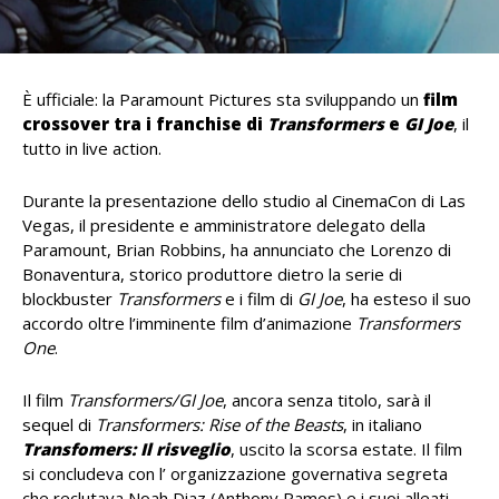
È ufficiale:
la Paramount Pictures sta sviluppando un
film
crossover tra i franchise di
Transformers
e
GI Joe
, il
tutto in live action.
Durante la presentazione dello studio al CinemaCon di Las
Vegas, il presidente e amministratore delegato della
Paramount, Brian Robbins, ha annunciato che Lorenzo di
Bonaventura, storico produttore dietro la serie di
blockbuster
Transformers
e i film di
GI Joe
, ha esteso il suo
accordo oltre l’imminente film d’animazione
Transformers
One
.
Il film
Transformers/GI Joe
, ancora senza titolo, sarà il
sequel di
Transformers: Rise of the Beasts
, in italiano
Transfomers: Il risveglio
, uscito la scorsa estate. Il film
si concludeva con l’ organizzazione governativa segreta
che reclutava Noah Diaz (Anthony Ramos) e i suoi alleati