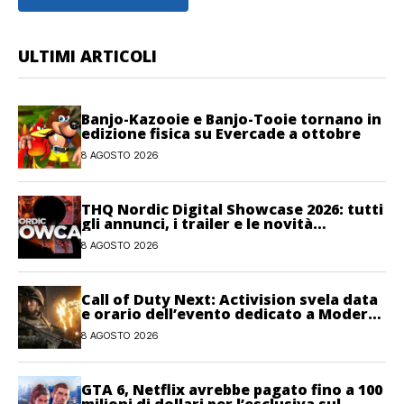
ULTIMI ARTICOLI
Banjo-Kazooie e Banjo-Tooie tornano in
edizione fisica su Evercade a ottobre
8 AGOSTO 2026
THQ Nordic Digital Showcase 2026: tutti
gli annunci, i trailer e le novità
dell’evento
8 AGOSTO 2026
Call of Duty Next: Activision svela data
e orario dell’evento dedicato a Modern
Warfare 4
8 AGOSTO 2026
GTA 6, Netflix avrebbe pagato fino a 100