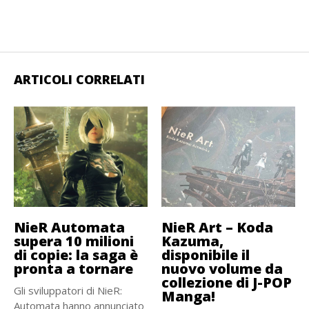
ARTICOLI CORRELATI
NieR Automata
NieR Art – Koda
supera 10 milioni
Kazuma,
di copie: la saga è
disponibile il
pronta a tornare
nuovo volume da
collezione di J-POP
Gli sviluppatori di NieR:
Manga!
Automata hanno annunciato