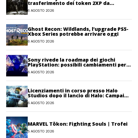
trasferimento dei token 2XP da
Warzone e Black Ops 7
6 AGOSTO 2026
Ghost Recon: Wildlands, l’upgrade PS5-
Xbox Series potrebbe arrivare oggi
6 AGOSTO 2026
Sony rivede la roadmap dei giochi
PlayStation: possibili cambiamenti per
l’anno fiscale 2026
6 AGOSTO 2026
Licenziamenti in corso presso Halo
Studios dopo il lancio di Halo: Campaign
Evolved
6 AGOSTO 2026
MARVEL Tōkon: Fighting Souls | Trofei
5 AGOSTO 2026