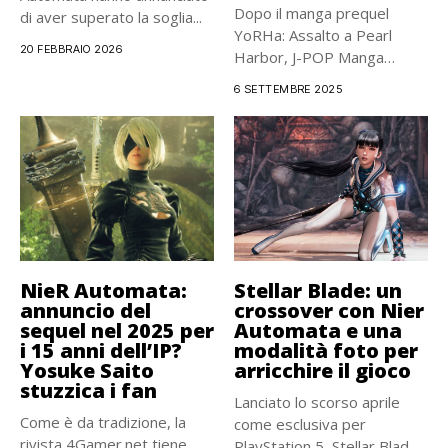
Dopo il manga prequel
di aver superato la soglia...
YoRHa: Assalto a Pearl
20 FEBBRAIO 2026
Harbor, J-POP Manga
torna...
6 SETTEMBRE 2025
NieR Automata:
Stellar Blade: un
annuncio del
crossover con Nier
sequel nel 2025 per
Automata e una
i 15 anni dell’IP?
modalità foto per
Yosuke Saito
arricchire il gioco
stuzzica i fan
Lanciato lo scorso aprile
Come è da tradizione, la
come esclusiva per
rivista 4Gamer.net tiene
PlayStation 5, Stellar Blade