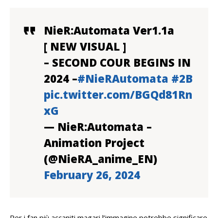
NieR:Automata Ver1.1a
[ NEW VISUAL ]
– SECOND COUR BEGINS IN
2024 –
#NieRAutomata
#2B
pic.twitter.com/BGQd81Rn
xG
— NieR:Automata –
Animation Project
(@NieRA_anime_EN)
February 26, 2024
Per i fan più accaniti magari l’immagine potrebbe significare