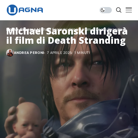
Michael Saronski dirigerà
Home
Cinema
Michael Saronski dirigerà il film di Death Stranding
il film di Death Stranding
ANDREA PERONI
7 APRILE 2025
1 MINUTI