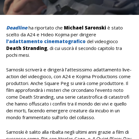
Deadline
ha riportato che
Michael Saronski
è stato
scelto da A24 e Hideo Kojima per dirigere
l’adattamento cinematografico
del videogioco
Death Stranding
, di cui uscirà il secondo capitolo tra
pochi mesi.
Sarnoski scriverà e dirigerà l’attesissimo adattamento live-
action del videogioco, con A24 e Kojima Productions come
produttori. Anche Square Peg si unirà come produttore. Il
film approfondirà i misteri che circondano l’evento noto
come Death Stranding, una serie catastrofica di catastrofi
che hanno offuscato i confini tra il mondo dei vivi e quello
dei morti, facendo emergere creature da incubo in un
mondo frammentato sull’orlo del collasso.
Sarnoski è salito alla ribalta negli ultimi anni grazie a film di
successo come
Pig,
con Nicolas Cage, e
A Quiet Place: Day