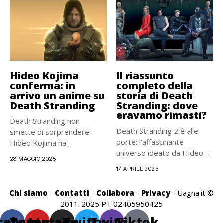
Hideo Kojima
Il riassunto
conferma: in
completo della
arrivo un anime su
storia di Death
Death Stranding
Stranding: dove
eravamo rimasti?
Death Stranding non
Death Stranding 2 è alle
smette di sorprendere:
porte: l’affascinante
Hideo Kojima ha
universo ideato da Hideo
ufficialmente annunciato
28 MAGGIO 2025
Kojima...
che...
17 APRILE 2025
Chi siamo
-
Contatti
-
Collabora
-
Privacy
- Uagna.it ©
2011-2025 P.I. 02405950425
cebook
Youtube
Instagram
Twitter
Twitch
Tiktok