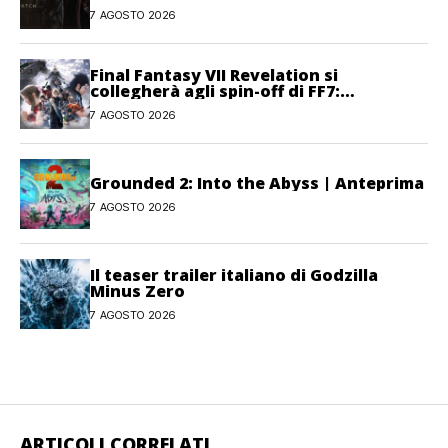
combattimento e interfaccia
7 AGOSTO 2026
Final Fantasy VII Revelation si
collegherà agli spin-off di FF7:
Hamaguchi non si pone limiti
7 AGOSTO 2026
Grounded 2: Into the Abyss | Anteprima
7 AGOSTO 2026
Il teaser trailer italiano di Godzilla
Minus Zero
7 AGOSTO 2026
ARTICOLI CORRELATI