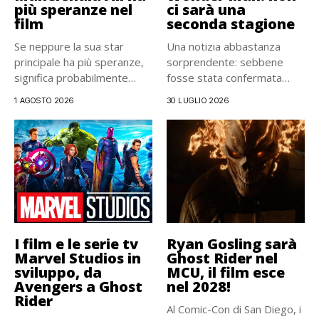
più speranze nel
ci sarà una
film
seconda stagione
Se neppure la sua star
Una notizia abbastanza
principale ha più speranze,
sorprendente: sebbene
significa probabilmente
fosse stata confermata
che...
pochi mesi fa, la...
1 AGOSTO 2026
30 LUGLIO 2026
I film e le serie tv
Ryan Gosling sarà
Marvel Studios in
Ghost Rider nel
sviluppo, da
MCU, il film esce
Avengers a Ghost
nel 2028!
Rider
Al Comic-Con di San Diego, i