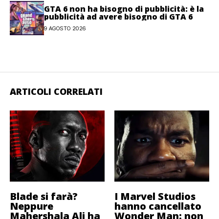
GTA 6 non ha bisogno di pubblicità: è la
pubblicità ad avere bisogno di GTA 6
9 AGOSTO 2026
ARTICOLI CORRELATI
Blade si farà?
I Marvel Studios
Neppure
hanno cancellato
Mahershala Ali ha
Wonder Man: non