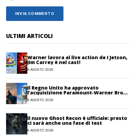
ULTIMI ARTICOLI
Warner lavora al live action de I Jetson,
Jim Carrey è nel cast!
6 AGOSTO 2026
Il Regno Unito ha approvato
l’acquisizione Paramount-Warner Bros
Discovery
6 AGOSTO 2026
Il nuovo Ghost Recon è ufficiale: presto
ci sarà anche una fase di test
6 AGOSTO 2026