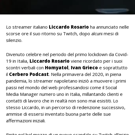
Lo streamer italiano
Liccardo Rosario
ha annunciato nelle
scorse ore il suo ritorno su Twitch, dopo alcuni mesi di
silenzio.
Divenuto celebre nel periodo del primo lockdown da Covid-
19 in Italia,
Liccardo Rosario
viene ricordato per i suoi
scontri verbali con
Homyatol
,
Ivan Grieco
e soprattutto
il
Cerbero Podcast
. Nella primavera del 2020, in piena
pandemia, lo streamer napoletano iniziò a muovere i primi
passi nel mondo del web professandosi come il Social
Media Manager numero uno in Italia, millantando clienti e
contatti di lavoro che in realtà non sono mai esistiti. Lo
stesso Liccardo, in un percorso di redenzione successivo,
ammise di essersi inventato buona parte delle sue
affermazioni iniziali.
Finito nel bel mezzo di un nuovo scandalo su Twitch all’inizio