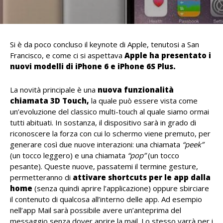
Si è da poco concluso il keynote di Apple, tenutosi a San
Francisco, e come ci si aspettava
Apple ha presentato i
nuovi modelli di iPhone 6 e iPhone 6S Plus.
La novità principale è una
nuova funzionalità
chiamata 3D Touch,
la quale può essere vista come
un’evoluzione del classico multi-touch al quale siamo ormai
tutti abituati. In sostanza, il dispositivo sarà in grado di
riconoscere la forza con cui lo schermo viene premuto, per
generare così due nuove interazioni: una chiamata
“peek”
(un tocco leggero) e una chiamata
“pop”
(un tocco
pesante). Queste nuove, passatemi il termine gesture,
permetteranno di
attivare shortcuts per le app dalla
home
(senza quindi aprire l’applicazione) oppure sbirciare
il contenuto di qualcosa all’interno delle app. Ad esempio
nell’app Mail sarà possibile avere un’anteprima del
messaggio senza dover aprire la mail. Lo stesso varrà per i