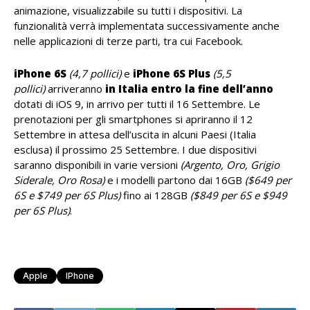
animazione, visualizzabile su tutti i dispositivi. La
funzionalità verrà implementata successivamente anche
nelle applicazioni di terze parti, tra cui Facebook.
iPhone 6S
(4,7 pollici)
e
iPhone 6S Plus
(5,5
pollici)
arriveranno
in Italia entro la fine dell’anno
dotati di iOS 9, in arrivo per tutti il 16 Settembre. Le
prenotazioni per gli smartphones si apriranno il 12
Settembre in attesa dell’uscita in alcuni Paesi (Italia
esclusa) il prossimo 25 Settembre. I due dispositivi
saranno disponibili in varie versioni
(Argento, Oro, Grigio
Siderale, Oro Rosa)
e i modelli partono dai 16GB
($649 per
6S e $749 per 6S Plus)
fino ai 128GB
($849 per 6S e $949
per 6S Plus)
.
Apple
IPhone