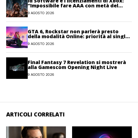
id Software e i licenziamenti di Xbox:
“Impossibile fare AAA con metà del
personale”
9 AGOSTO 2026
GTA 6, Rockstar non parlerà presto
della modalità Online: priorità al single-
player
9 AGOSTO 2026
Final Fantasy 7 Revelation si mostrerà
alla Gamescom Opening Night Live
9 AGOSTO 2026
ARTICOLI CORRELATI