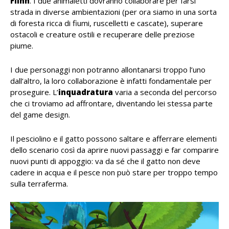
Flinn
. I due animaletti dovranno collaborare per farsi
strada in diverse ambientazioni (per ora siamo in una sorta
di foresta ricca di fiumi, ruscelletti e cascate), superare
ostacoli e creature ostili e recuperare delle preziose
piume.
I due personaggi non potranno allontanarsi troppo l’uno
dall’altro, la loro collaborazione è infatti fondamentale per
proseguire. L’
inquadratura
varia a seconda del percorso
che ci troviamo ad affrontare, diventando lei stessa parte
del game design.
Il pesciolino e il gatto possono saltare e afferrare elementi
dello scenario così da aprire nuovi passaggi e far comparire
nuovi punti di appoggio: va da sé che il gatto non deve
cadere in acqua e il pesce non può stare per troppo tempo
sulla terraferma.