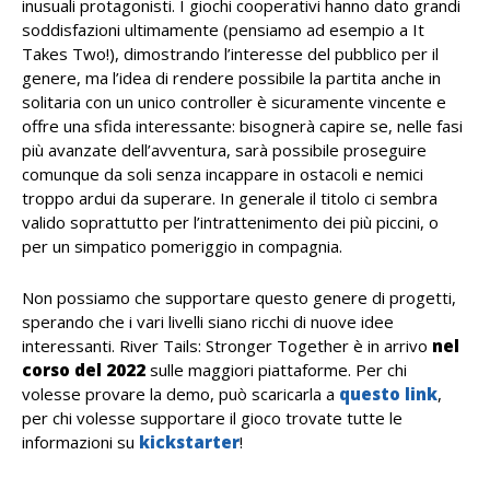
inusuali protagonisti. I giochi cooperativi hanno dato grandi
soddisfazioni ultimamente (pensiamo ad esempio a It
Takes Two!), dimostrando l’interesse del pubblico per il
genere, ma l’idea di rendere possibile la partita anche in
solitaria con un unico controller è sicuramente vincente e
offre una sfida interessante: bisognerà capire se, nelle fasi
più avanzate dell’avventura, sarà possibile proseguire
comunque da soli senza incappare in ostacoli e nemici
troppo ardui da superare. In generale il titolo ci sembra
valido soprattutto per l’intrattenimento dei più piccini, o
per un simpatico pomeriggio in compagnia.
Non possiamo che supportare questo genere di progetti,
sperando che i vari livelli siano ricchi di nuove idee
interessanti. River Tails: Stronger Together è in arrivo
nel
corso del 2022
sulle maggiori piattaforme. Per chi
volesse provare la demo, può scaricarla a
questo link
,
per chi volesse supportare il gioco trovate tutte le
informazioni su
kickstarter
!