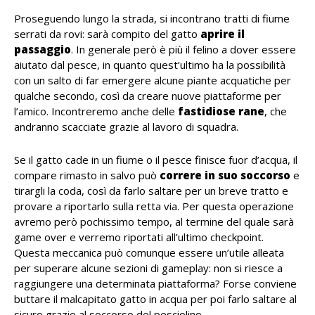
Proseguendo lungo la strada, si incontrano tratti di fiume
serrati da rovi: sarà compito del gatto
aprire il
passaggio
. In generale però è più il felino a dover essere
aiutato dal pesce, in quanto quest’ultimo ha la possibilità
con un salto di far emergere alcune piante acquatiche per
qualche secondo, così da creare nuove piattaforme per
l’amico. Incontreremo anche delle
fastidiose rane
, che
andranno scacciate grazie al lavoro di squadra.
Se il gatto cade in un fiume o il pesce finisce fuor d’acqua, il
compare rimasto in salvo può
correre in suo soccorso
e
tirargli la coda, così da farlo saltare per un breve tratto e
provare a riportarlo sulla retta via. Per questa operazione
avremo però pochissimo tempo, al termine del quale sarà
game over e verremo riportati all’ultimo checkpoint.
Questa meccanica può comunque essere un’utile alleata
per superare alcune sezioni di gameplay: non si riesce a
raggiungere una determinata piattaforma? Forse conviene
buttare il malcapitato gatto in acqua per poi farlo saltare al
sicuro grazie al soccorso del pesciolino.