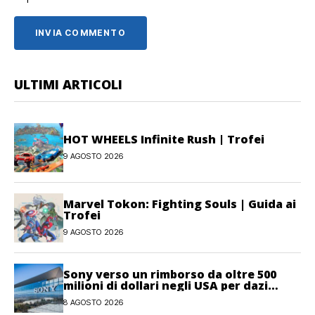
ULTIMI ARTICOLI
HOT WHEELS Infinite Rush | Trofei
9 AGOSTO 2026
Marvel Tokon: Fighting Souls | Guida ai
Trofei
9 AGOSTO 2026
Sony verso un rimborso da oltre 500
milioni di dollari negli USA per dazi
illegittimi
8 AGOSTO 2026