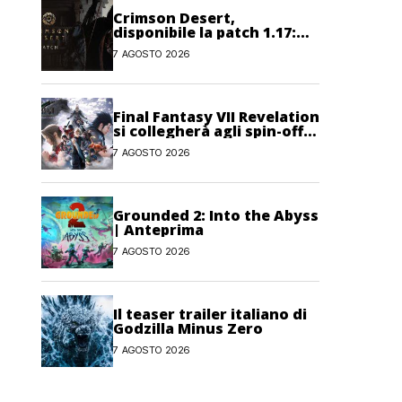
Crimson Desert,
disponibile la patch 1.17:
correzioni per sfide,
7 AGOSTO 2026
combattimento e
interfaccia
Final Fantasy VII Revelation
si collegherà agli spin-off
di FF7: Hamaguchi non si
7 AGOSTO 2026
pone limiti
Grounded 2: Into the Abyss
| Anteprima
7 AGOSTO 2026
Il teaser trailer italiano di
Godzilla Minus Zero
7 AGOSTO 2026