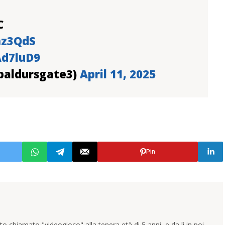
C
mz3QdS
Ad7luD9
@baldursgate3)
April 11, 2025
Pin
 chiamato "videogioco" alla tenera età di 5 anni, e da lì in poi