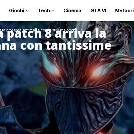
Giochi
Tech
Cinema
GTA VI
Metacri
a patch 8 arriva la
va la prossima settimana con tantissime novità
na con tantissime