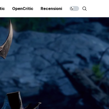
tic
OpenCritic
Recensioni