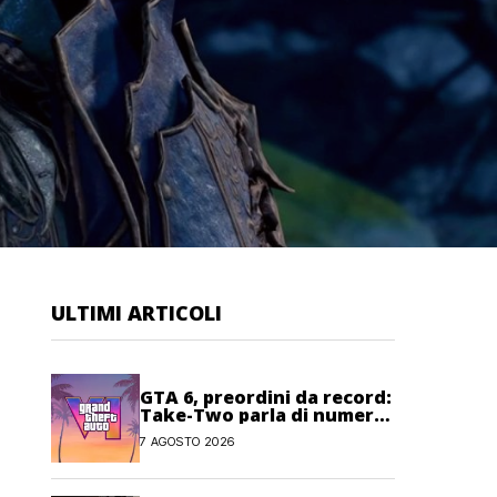
ULTIMI ARTICOLI
GTA 6, preordini da record:
Take-Two parla di numeri
“senza precedenti”
7 AGOSTO 2026