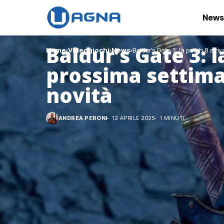
News
Baldur’s Gate 3: l
Home
Videogiochi
News
Baldur’s Gate 3: la patch 8 arri
prossima settima
novità
ANDREA PERONI
12 APRILE 2025
1 MINUTI