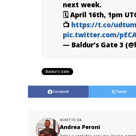
next week.
🗓 April 16th, 1pm UT
📺
https://t.co/udtu
pic.twitter.com/pEC
— Baldur’s Gate 3 (
Baldur's Gate
Condividi
Tweet
SCRITTO DA
Andrea Peroni
Entra a contatto con uno strano oggetto