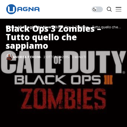
Black Ops 3 Zombies –
Home
Videogiochi
News
Black Ops 3 Zombies – Tutto quello che
sappiamo
Tutto quello che
sappiamo
ANDREA PERONI
2 OTTOBRE 2015
3 MINUTI