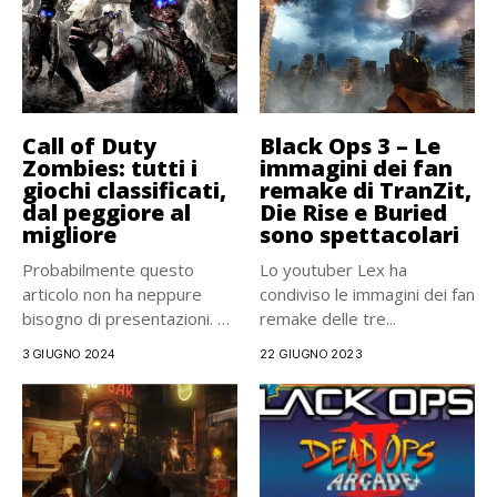
Call of Duty
Black Ops 3 – Le
Zombies: tutti i
immagini dei fan
giochi classificati,
remake di TranZit,
dal peggiore al
Die Rise e Buried
migliore
sono spettacolari
Probabilmente questo
Lo youtuber Lex ha
articolo non ha neppure
condiviso le immagini dei fan
bisogno di presentazioni. Se
remake delle tre...
seguite Uagna...
3 GIUGNO 2024
22 GIUGNO 2023