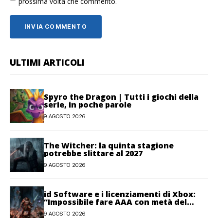
prossima volta che commento.
ULTIMI ARTICOLI
Spyro the Dragon | Tutti i giochi della
serie, in poche parole
9 AGOSTO 2026
The Witcher: la quinta stagione
potrebbe slittare al 2027
9 AGOSTO 2026
id Software e i licenziamenti di Xbox:
“Impossibile fare AAA con metà del
personale”
9 AGOSTO 2026