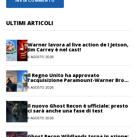
ULTIMI ARTICOLI
Warner lavora al live action de I Jetson,
Jim Carrey è nel cast!
6 AGOSTO 2026
Il Regno Unito ha approvato
l’acquisizione Paramount-Warner Bros
Discovery
6 AGOSTO 2026
Il nuovo Ghost Recon è ufficiale: presto
ci sarà anche una fase di test
6 AGOSTO 2026
Ghost Recon Wildlands torna in azione: