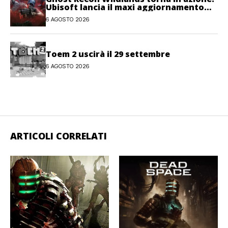
Ubisoft lancia il maxi aggiornamento
gratuito Last Rites
6 AGOSTO 2026
Toem 2 uscirà il 29 settembre
6 AGOSTO 2026
ARTICOLI CORRELATI