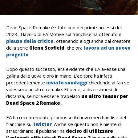
Dead Space Remake è stato uno dei primi successi del
2023. Il lavoro di EA Motive sul franchise ha ottenuto il
plauso della critica
,
ottenendo elogi anche
dal creatore
della serie
Glenn Scofield
, che ora
lavora ad un nuovo
progetto
.
Dopo questo successo, era evidente che EA avesse una
gallina dalle uova d’oro in mano. L’editore ha infatti
precedentemente
inviato sondaggi
chiedendo ai fan se
volessero un altro remake. Ebbene, a diversi mesi di
distanza
, sembra essere trapelato
un altro teaser per
Dead Space 2 Remake
.
EA ha recentemente promosso il nuovo merchandise del
franchise su
Twitter
. Anche se questo non è niente di
straordinario, il publisher ha
deciso di utilizzare
l’artwork ufficiale di Dead Space 2
invece dello stile