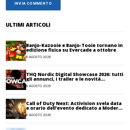
ULTIMI ARTICOLI
Banjo-Kazooie e Banjo-Tooie tornano in
edizione fisica su Evercade a ottobre
8 AGOSTO 2026
THQ Nordic Digital Showcase 2026: tutti
gli annunci, i trailer e le novità
dell’evento
8 AGOSTO 2026
Call of Duty Next: Activision svela data
e orario dell’evento dedicato a Modern
Warfare 4
8 AGOSTO 2026