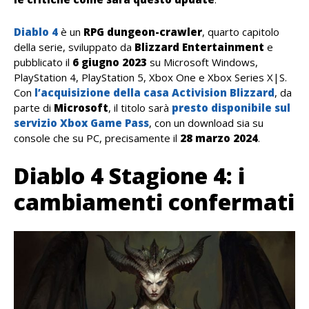
Diablo 4
è un
RPG dungeon-crawler
, quarto capitolo
della serie, sviluppato da
Blizzard Entertainment
e
pubblicato il
6 giugno 2023
su Microsoft Windows,
PlayStation 4, PlayStation 5, Xbox One e Xbox Series X|S.
Con
l’acquisizione della casa
Activision Blizzard
, da
parte di
Microsoft
, il titolo sarà
presto disponibile sul
servizio
Xbox Game Pass
, con un download sia su
console che su PC, precisamente il
28 marzo 2024
.
Diablo 4 Stagione 4: i
cambiamenti confermati