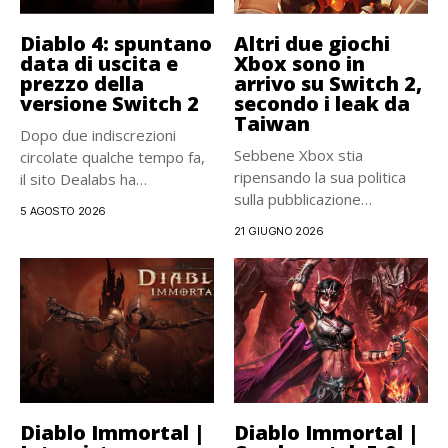
Diablo 4: spuntano
Altri due giochi
data di uscita e
Xbox sono in
prezzo della
arrivo su Switch 2,
versione Switch 2
secondo i leak da
Taiwan
Dopo due indiscrezioni
Sebbene Xbox stia
circolate qualche tempo fa,
ripensando la sua politica
il sito Dealabs ha
sulla pubblicazione
anticipato...
5 AGOSTO 2026
multipiattaforma, alcuni
21 GIUGNO 2026
giochi...
Diablo Immortal |
Diablo Immortal |