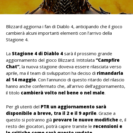
Blizzard aggiorna i fan di Diablo 4, anticipando che il gioco
cambierà alcuni importanti elementi con l’arrivo della
Stagione 4.
La
Stagione 4 di Diablo 4
sarà il prossimo grande
aggiornamento del gioco Blizzard. Intitolata
“Campfire
Chat”
, la nuova stagione doveva essere rilasciata verso
aprile, ma il team di sviluppatori ha deciso di
rimandarla
al 14 maggio
. Con l’annuncio di questo ritardo del rilascio
hanno anche confermato che, all’arrivo dell’aggiornamento,
il titolo
cambierà volto nel bene o nel male
.
Per gli utenti del
PTR un aggiornamento sarà
disponibile a breve, tra il 2 e il 9 aprile
. Grazie a
questo si potranno già
provare le nuove modifiche
e, il
resto dei giocatori, potrà capire tramite le
recensioni e
le critiche come sarà questo update
.