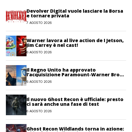
Devolver Digital vuole lasciare la Borsa
e tornare privata
7 AGOSTO 2026
Warner lavora al live action de I Jetson,
Jim Carrey è nel cast!
6 AGOSTO 2026
Il Regno Unito ha approvato
l’acquisizione Paramount-Warner Bros
Discovery
6 AGOSTO 2026
Il nuovo Ghost Recon è ufficiale: presto
ci sarà anche una fase di test
6 AGOSTO 2026
Ghost Recon Wildlands torna in azione: