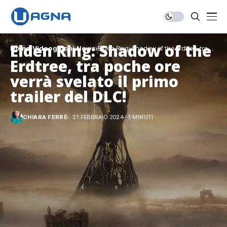
Elden Ring: Shadow of the
Home
Videogiochi
News
Elden Ring: Shadow of the Erdtree, tra
poche ore verrà svelato il primo trailer del
Erdtree, tra poche ore
DLC!
verrà svelato il primo
trailer del DLC!
CHIARA FERRÈ
21 FEBBRAIO 2024
1 MINUTI