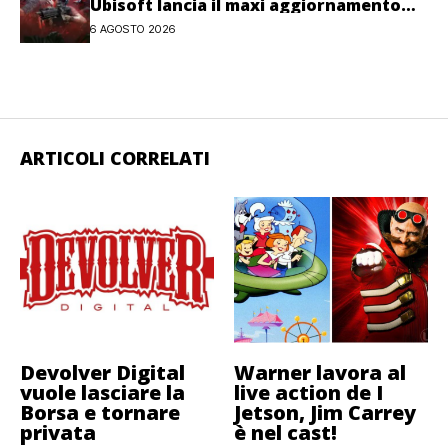
Ubisoft lancia il maxi aggiornamento
gratuito Last Rites
6 AGOSTO 2026
ARTICOLI CORRELATI
Devolver Digital
Warner lavora al
vuole lasciare la
live action de I
Borsa e tornare
Jetson, Jim Carrey
privata
è nel cast!