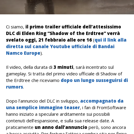
Ci siamo,
il primo trailer ufficiale dell’attesissimo
DLC di Elden Ring “Shadow of the Erdtree” verrà
svelato oggi, 21 febbraio alle ore 16
(
qui il link alla
diretta sul canale Youtube ufficiale di Bandai
Namco Europe
).
Il video, della durata di
3 minuti
, sarà incentrato sul
gameplay. Si tratta del primo video ufficiale di Shadow of
the Erdtree che riceviamo
dopo un lungo susseguirsi di
rumors
.
Dopo l’annuncio del DLC in sviluppo,
accompagnato da
una semplice immagine teaser
, i fan di FromSoftware
hanno iniziato a speculare arditamente sui possibili
contenuti dell’espansione, e sulla sua release date. A
praticamente
un anno dall’annuncio
però, sono ancora
a bocca asciutta. Per fortuna l’attesa sembra stia per finire.