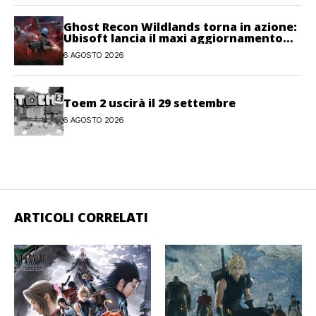
Ghost Recon Wildlands torna in azione:
Ubisoft lancia il maxi aggiornamento
gratuito Last Rites
6 AGOSTO 2026
Toem 2 uscirà il 29 settembre
6 AGOSTO 2026
ARTICOLI CORRELATI