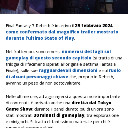
Final Fantasy 7 Rebirth è in arrivo il
29 febbraio 2024
,
come confermato dal magnifico trailer mostrato
durante l’ultimo State of Play
.
Nel frattempo, sono emersi
numerosi dettagli sul
gameplay di questo secondo capitolo
(si tratta di una
trilogia di rifacimenti ispirati all’originale settima Fantasia
Finale), sulle sue
ragguardevoli dimensioni
e sul
ruolo
di alcuni personaggi chiave
che, proprio in Rebirth,
avranno un peso da non sottovalutare.
Nelle ultime ore, ad aggiungersi a questa mole importante
di contenuti, è arrivata anche una
diretta dal Tokyo
Game Show
: durante il panel durato più di un’ora sono
stati mostrati
30 minuti di gameplay
, tra esplorazione
e minigiochi. Si tratta di tantissimo materiale per chi è
curioso di saperne di più.