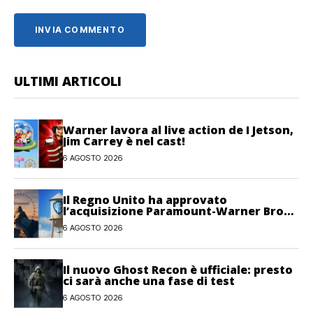
ULTIMI ARTICOLI
Warner lavora al live action de I Jetson,
Jim Carrey è nel cast!
6 AGOSTO 2026
Il Regno Unito ha approvato
l’acquisizione Paramount-Warner Bros
Discovery
6 AGOSTO 2026
Il nuovo Ghost Recon è ufficiale: presto
ci sarà anche una fase di test
6 AGOSTO 2026