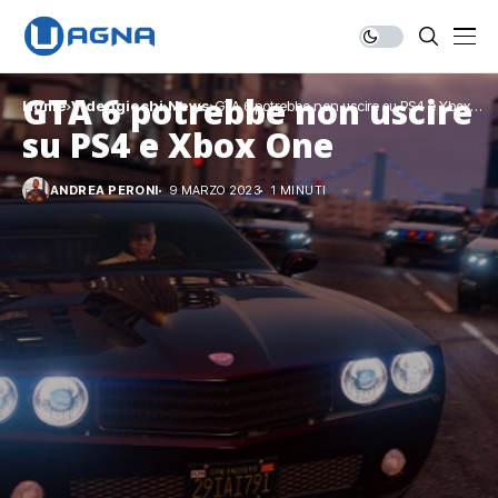
GTA 6 potrebbe non uscire
Home
Videogiochi
News
GTA 6 potrebbe non uscire su PS4 e Xbox
One
su PS4 e Xbox One
ANDREA PERONI
9 MARZO 2023
1 MINUTI