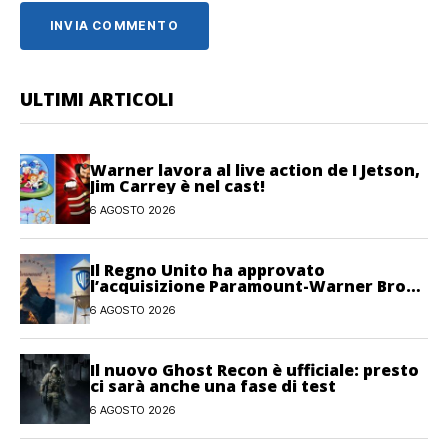
ULTIMI ARTICOLI
Warner lavora al live action de I Jetson,
Jim Carrey è nel cast!
6 AGOSTO 2026
Il Regno Unito ha approvato
l’acquisizione Paramount-Warner Bros
Discovery
6 AGOSTO 2026
Il nuovo Ghost Recon è ufficiale: presto
ci sarà anche una fase di test
6 AGOSTO 2026