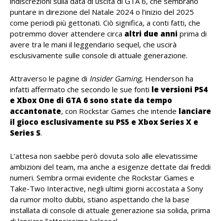
indiscrezioni sulla data di uscita di GTA 6, che sembrano
puntare in direzione del Natale 2024 o l’inizio del 2025
come periodi più gettonati. Ciò significa, a conti fatti, che
potremmo dover attendere circa
altri due anni
prima di
avere tra le mani il leggendario sequel, che uscirà
esclusivamente sulle console di attuale generazione.
Attraverso le pagine di
Insider Gaming
, Henderson ha
infatti affermato che secondo le sue fonti
le versioni PS4
e Xbox One di GTA 6 sono state da tempo
accantonate
, con Rockstar Games che intende
lanciare
il gioco esclusivamente su PS5 e Xbox Series X e
Series S
.
L’attesa non saebbe però dovuta solo alle elevatissime
ambizioni del team, ma anche a esigenze dettate dai freddi
numeri. Sembra ormai evidente che Rockstar Games e
Take-Two Interactive, negli ultimi giorni accostata a Sony
da rumor molto dubbi, stiano aspettando che la base
installata di console di attuale generazione sia solida, prima