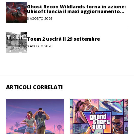
Ghost Recon Wildlands torna in azione:
Ubisoft lancia il maxi aggiornamento
gratuito Last Rites
6 AGOSTO 2026
Toem 2 uscirà il 29 settembre
6 AGOSTO 2026
ARTICOLI CORRELATI