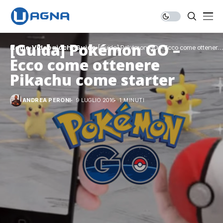
[Guida] Pokémon GO –
Home
Videogiochi
Guide
[Guida] Pokémon GO – Ecco come ottenere
Pikachu come starter
Ecco come ottenere
Pikachu come starter
ANDREA PERONI
9 LUGLIO 2016
1 MINUTI