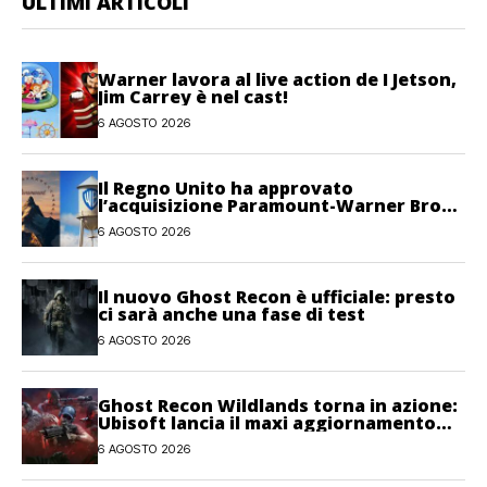
ULTIMI ARTICOLI
Warner lavora al live action de I Jetson,
Jim Carrey è nel cast!
6 AGOSTO 2026
Il Regno Unito ha approvato
l’acquisizione Paramount-Warner Bros
Discovery
6 AGOSTO 2026
Il nuovo Ghost Recon è ufficiale: presto
ci sarà anche una fase di test
6 AGOSTO 2026
Ghost Recon Wildlands torna in azione:
Ubisoft lancia il maxi aggiornamento
gratuito Last Rites
6 AGOSTO 2026