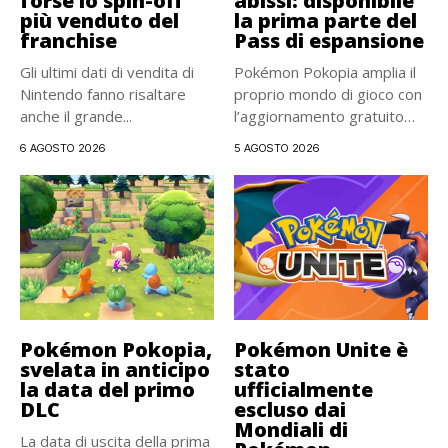
forse lo spin-off
abissi: disponibile
più venduto del
la prima parte del
franchise
Pass di espansione
Gli ultimi dati di vendita di
Pokémon Pokopia amplia il
Nintendo fanno risaltare
proprio mondo di gioco con
anche il grande...
l’aggiornamento gratuito
2.0...
6 AGOSTO 2026
5 AGOSTO 2026
Pokémon Pokopia,
Pokémon Unite è
svelata in anticipo
stato
la data del primo
ufficialmente
DLC
escluso dai
Mondiali di
La data di uscita della prima