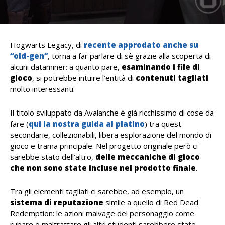
Hogwarts Legacy, di
recente approdato anche su
“old-gen”
, torna a far parlare di sè grazie alla scoperta di
alcuni dataminer: a quanto pare,
esaminando i file di
gioco
, si potrebbe intuire l’entità di
contenuti tagliati
molto interessanti.
Il titolo sviluppato da Avalanche è già ricchissimo di cose da
fare (
qui la nostra guida al platino
) tra quest
secondarie, collezionabili, libera esplorazione del mondo di
gioco e trama principale. Nel progetto originale però ci
sarebbe stato dell’altro,
delle meccaniche di gioco
che non sono state incluse nel prodotto finale
.
Tra gli elementi tagliati ci sarebbe, ad esempio, un
sistema di reputazione
simile a quello di Red Dead
Redemption: le azioni malvage del personaggio come
rubare o maltrattare gli altri studenti sarebbero state