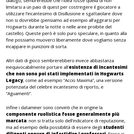
dialogo, sembrerebbe che l’idea fosse quella di non
limitarsi a un paio di quest per costringere il giocatore a
utilizzare l’incantesimo di Disillusione e sgattaiolare dove
non si dovrebbe (pensiamo ad esempio all’aggirarsi per
Hogwarts durante la notte o nelle aree proibite del
castello). Queste però è solo puro speculare, in quanto alla
fine possiamo muoverci liberamente dove vogliamo senza
incappare in punizioni di sorta.
Altri dati di gioco sembrerebbero invece abbastanza
inequivocabilmente portare all’
esistenza di incantesimi
che non sono poi stati implementati in Hogwarts
Legacy
, come ad esempio “Accio Maxima”, una versione
potenziata del celebre incantesimo di riporto, e
“Aguamenti”.
Infine i dataminer sono convinti che in origine la
componente ruolistica fosse generalmente più
marcata
: non si tratta solo dell’indicatore di reputazione,
ma ad esempio della possibilità di essere degli
studenti
diligenti oppure di infastidire i professori
. Forse ci