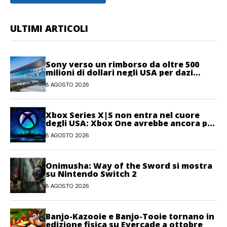
ULTIMI ARTICOLI
Sony verso un rimborso da oltre 500
milioni di dollari negli USA per dazi
illegittimi
8 AGOSTO 2026
Xbox Series X|S non entra nel cuore
degli USA: Xbox One avrebbe ancora più
giocatori attivi
8 AGOSTO 2026
Onimusha: Way of the Sword si mostra
su Nintendo Switch 2
8 AGOSTO 2026
Banjo-Kazooie e Banjo-Tooie tornano in
edizione fisica su Evercade a ottobre