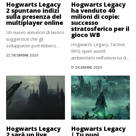
Hogwarts Legacy
Hogwarts Legacy
2 spuntano indizi
ha venduto 40
sulla presenza del
milioni di copie:
multiplayer online
successo
stratosferico per il
Un nuovo annuncio di lavoro
gioco WB
suggerisce che gli
Hogwarts Legacy, l’action
sviluppatori potrebbero
RPG open world
essere al...
22 DICEMBRE 2025
ambientato nell’universo di
Harry Potter, ha...
17 DICEMBRE 2025
Hogwarts Legacy
Hogwarts Legacy
2 sarà un live
| Tu puoi