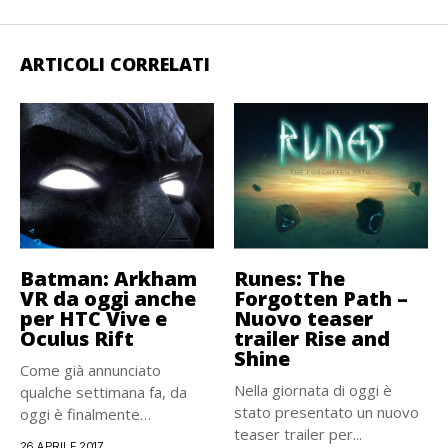
ARTICOLI CORRELATI
Batman: Arkham
Runes: The
VR da oggi anche
Forgotten Path –
per HTC Vive e
Nuovo teaser
Oculus Rift
trailer Rise and
Shine
Come già annunciato
Nella giornata di oggi è
qualche settimana fa, da
stato presentato un nuovo
oggi è finalmente
teaser trailer per...
disponibile Batman:...
26 APRILE 2017