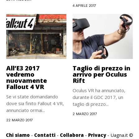
4 APRILE 2017
All’E3 2017
Taglio di prezzo in
vedremo
arrivo per Oculus
nuovamente
Rift
Fallout 4 VR
Oculus VR ha annunciato,
Se vi state domandando
durante il GDC 2017, un
dove sia finito Fallout 4 VR,
taglio di prezzo...
annunciato ormai...
2 MARZO 2017
22 MARZO 2017
Chi siamo
-
Contatti
-
Collabora
-
Privacy
- Uagna.it ©