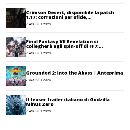
Crimson Desert, disponibile la patch
1.17: correzioni per sfide,
combattimento e interfaccia
7 AGOSTO 2026
Final Fantasy VII Revelation si
collegherà agli spin-off di FF7:
Hamaguchi non si pone limiti
7 AGOSTO 2026
Grounded 2: Into the Abyss | Anteprima
7 AGOSTO 2026
Il teaser trailer italiano di Godzilla
Minus Zero
7 AGOSTO 2026