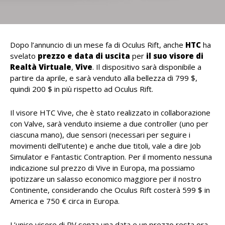
Dopo l’annuncio di un mese fa di Oculus Rift, anche
HTC
ha
svelato
prezzo e data di uscita
per
il suo visore di
Realtà Virtuale
,
Vive
. Il dispositivo sarà disponibile a
partire da aprile, e sarà venduto alla bellezza di 799 $,
quindi 200 $ in più rispetto ad Oculus Rift.
Il visore HTC Vive, che è stato realizzato in collaborazione
con Valve, sarà venduto insieme a due controller (uno per
ciascuna mano), due sensori (necessari per seguire i
movimenti dell’utente) e anche due titoli, vale a dire Job
Simulator e Fantastic Contraption. Per il momento nessuna
indicazione sul prezzo di Vive in Europa, ma possiamo
ipotizzare un salasso economico maggiore per il nostro
Continente, considerando che Oculus Rift costerà 599 $ in
America e 750 € circa in Europa.
L’unico visore di RV senza una data e un prezzo resta ora