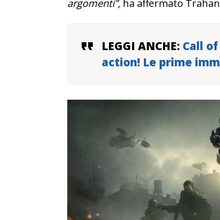
argomenti”
, ha affermato Trahan
LEGGI ANCHE:
Call o
action! Le prime imma