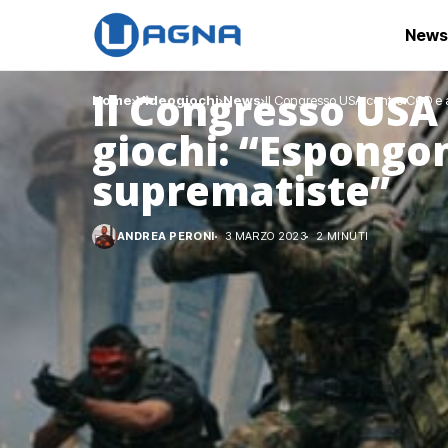
News
Il Congresso USA 
Home
Videogiochi
News
Il Congresso USA contro COD e a
giochi: “Espongo
suprematiste”
ANDREA PERONI
3 MARZO 2023
2 MINUTI