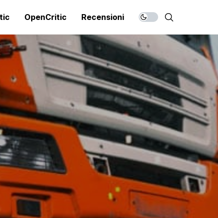
tic
OpenCritic
Recensioni