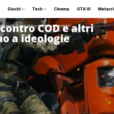
Giochi
Tech
Cinema
GTA VI
Metacri
contro COD e altri
ltri giochi: “Espongono a ideologie suprematiste”
no a ideologie