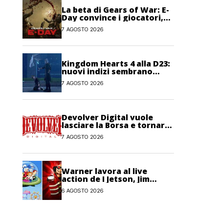
La beta di Gears of War: E-
Day convince i giocatori,
anche se non pienamente
7 AGOSTO 2026
Kingdom Hearts 4 alla D23:
nuovi indizi sembrano
confermare la presenza del
7 AGOSTO 2026
gioco
Devolver Digital vuole
lasciare la Borsa e tornare
privata
7 AGOSTO 2026
Warner lavora al live
action de I Jetson, Jim
Carrey è nel cast!
6 AGOSTO 2026