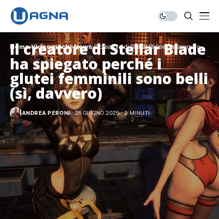
Il creatore di Stellar Blade
Home
Videogiochi
News
Il creatore di Stellar Blade ha spiegato
perché i glutei femminili sono belli (sì,
ha spiegato perché i
davvero)
glutei femminili sono belli
(sì, davvero)
ANDREA PERONI
28 GIUGNO 2025
2 MINUTI