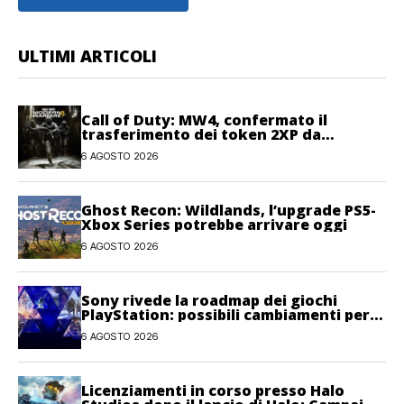
ULTIMI ARTICOLI
Call of Duty: MW4, confermato il
trasferimento dei token 2XP da
Warzone e Black Ops 7
6 AGOSTO 2026
Ghost Recon: Wildlands, l’upgrade PS5-
Xbox Series potrebbe arrivare oggi
6 AGOSTO 2026
Sony rivede la roadmap dei giochi
PlayStation: possibili cambiamenti per
l’anno fiscale 2026
6 AGOSTO 2026
Licenziamenti in corso presso Halo