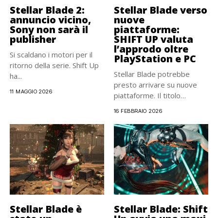
Stellar Blade 2:
Stellar Blade verso
annuncio vicino,
nuove
Sony non sarà il
piattaforme:
publisher
SHIFT UP valuta
l’approdo oltre
Si scaldano i motori per il
PlayStation e PC
ritorno della serie. Shift Up
Stellar Blade potrebbe
ha...
presto arrivare su nuove
11 MAGGIO 2026
piattaforme. Il titolo
d’azione, nato...
16 FEBBRAIO 2026
Stellar Blade è
Stellar Blade: Shift