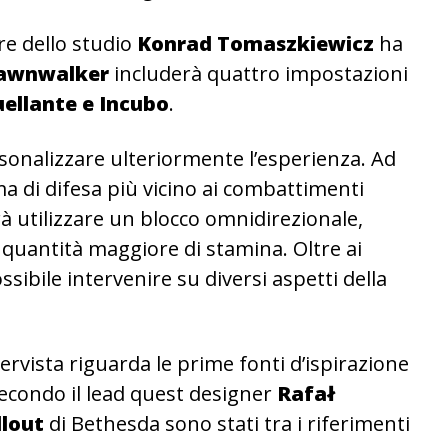
ore dello studio
Konrad Tomaszkiewicz
ha
Dawnwalker
includerà quattro impostazioni
uellante e Incubo
.
rsonalizzare ulteriormente l’esperienza. Ad
a di difesa più vicino ai combattimenti
rà utilizzare un blocco omnidirezionale,
uantità maggiore di stamina. Oltre ai
ssibile intervenire su diversi aspetti della
ervista riguarda le prime fonti d’ispirazione
Secondo il lead quest designer
Rafał
llout
di Bethesda sono stati tra i riferimenti