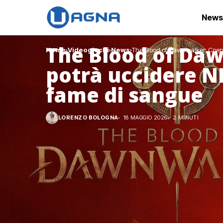
News
The Blood of Da
Home
Videogiochi
News
The Blood of Dawnwalker: Coen 
potrà uccidere N
fame di sangue
LORENZO BOLOGNA
18 MAGGIO 2026
2 MINUTI