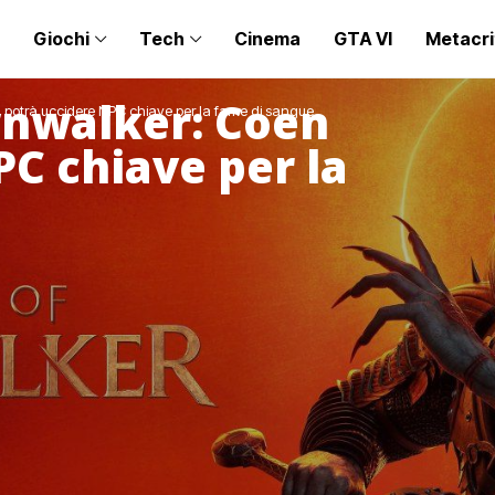
Giochi
Tech
Cinema
GTA VI
Metacri
wnwalker: Coen
potrà uccidere NPC chiave per la fame di sangue
PC chiave per la