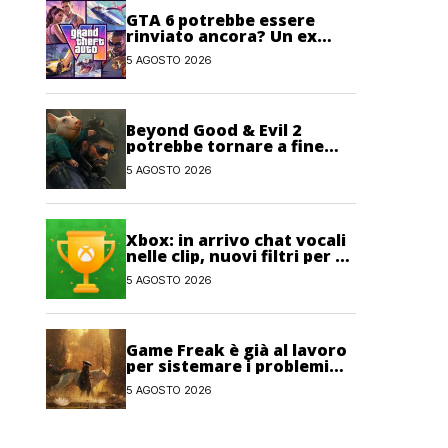
GTA 6 potrebbe essere
rinviato ancora? Un ex
sviluppatore di Rockstar
5 AGOSTO 2026
non lo esclude
Beyond Good & Evil 2
potrebbe tornare a fine
anno con un nuovo nome
5 AGOSTO 2026
Xbox: in arrivo chat vocali
nelle clip, nuovi filtri per gli
Obiettivi e salvataggi
5 AGOSTO 2026
cloud recuperabili
Game Freak è già al lavoro
per sistemare i problemi
maggiori di Beast of
5 AGOSTO 2026
Reincarnation