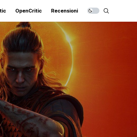
tic
OpenCritic
Recensioni