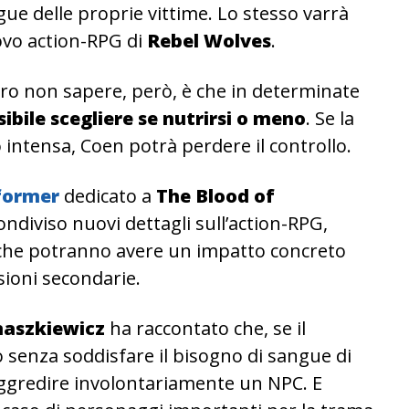
gue delle proprie vittime. Lo stesso varrà
uovo action-RPG di
Rebel Wolves
.
ero non sapere, però, è che in determinate
bile scegliere se nutrirsi o meno
. Se la
intensa, Coen potrà perdere il controllo.
former
dedicato a
The Blood of
ondiviso nuovi dettagli sull’action-RPG,
he potranno avere un impatto concreto
ssioni secondarie.
aszkiewicz
ha raccontato che, se il
 senza soddisfare il bisogno di sangue di
 aggredire involontariamente un NPC. E