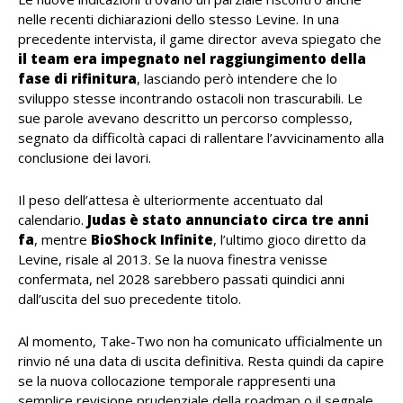
nelle recenti dichiarazioni dello stesso Levine. In una
precedente intervista, il game director aveva spiegato che
il team era impegnato nel raggiungimento della
fase di rifinitura
, lasciando però intendere che lo
sviluppo stesse incontrando ostacoli non trascurabili. Le
sue parole avevano descritto un percorso complesso,
segnato da difficoltà capaci di rallentare l’avvicinamento alla
conclusione dei lavori.
Il peso dell’attesa è ulteriormente accentuato dal
calendario.
Judas è stato annunciato circa tre anni
fa
, mentre
BioShock Infinite
, l’ultimo gioco diretto da
Levine, risale al 2013. Se la nuova finestra venisse
confermata, nel 2028 sarebbero passati quindici anni
dall’uscita del suo precedente titolo.
Al momento, Take-Two non ha comunicato ufficialmente un
rinvio né una data di uscita definitiva. Resta quindi da capire
se la nuova collocazione temporale rappresenti una
semplice revisione prudenziale della roadmap o il segnale