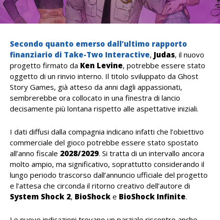
Secondo quanto emerso dall’ultimo rapporto
finanziario di Take-Two Interactive
,
Judas
, il nuovo
progetto firmato da
Ken
Levine
, potrebbe essere stato
oggetto di un rinvio interno. Il titolo sviluppato da Ghost
Story Games, già atteso da anni dagli appassionati,
sembrerebbe ora collocato in una finestra di lancio
decisamente più lontana rispetto alle aspettative iniziali.
I dati diffusi dalla compagnia indicano infatti che l’obiettivo
commerciale del gioco potrebbe essere stato spostato
all’anno fiscale
2028/2029
. Si tratta di un intervallo ancora
molto ampio, ma significativo, soprattutto considerando il
lungo periodo trascorso dall’annuncio ufficiale del progetto
e l’attesa che circonda il ritorno creativo dell’autore di
System Shock 2
,
BioShock
e
BioShock Infinite
.
Le nuove indicazioni trovano un parziale riscontro anche