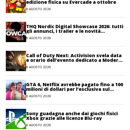
edizione fisica su Evercade a ottobre
8 AGOSTO 2026
THQ Nordic Digital Showcase 2026: tutti
gli annunci, i trailer e le novità
dell’evento
8 AGOSTO 2026
Call of Duty Next: Activision svela data
e orario dell’evento dedicato a Modern
Warfare 4
8 AGOSTO 2026
GTA 6, Netflix avrebbe pagato fino a 100
milioni di dollari per l’esclusiva sul
gioco
8 AGOSTO 2026
Sony guadagna anche dai giochi fisici
Xbox grazie alle licenze Blu-ray
8 AGOSTO 2026