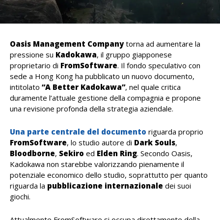
Oasis Management Company
torna ad aumentare la
pressione su
Kadokawa
, il gruppo giapponese
proprietario di
FromSoftware
. Il fondo speculativo con
sede a Hong Kong ha pubblicato un nuovo documento,
intitolato
“A Better Kadokawa”
, nel quale critica
duramente l’attuale gestione della compagnia e propone
una revisione profonda della strategia aziendale.
Una parte centrale del documento
riguarda proprio
FromSoftware
, lo studio autore di
Dark Souls
,
Bloodborne
,
Sekiro
ed
Elden Ring
. Secondo Oasis,
Kadokawa non starebbe valorizzando pienamente il
potenziale economico dello studio, soprattutto per quanto
riguarda la
pubblicazione
internazionale
dei suoi
giochi.
Attualmente FromSoftware si occupa direttamente della