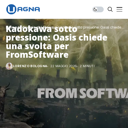
Kadokawa sotto
Home
Videogiochi
News
Kadokawa sotto pressione: Oasis chiede
una svolta per FromSoftware
pressione: Oasis chiede
una svolta per
FromSoftware
LORENZO BOLOGNA
22 MAGGIO 2026
2 MINUTI