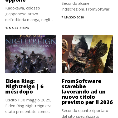
Secondo alcune
Kadokawa, colosso
indiscrezioni, FromSoftware
giapponese attivo
svelerà il suo...
7 MAGGIO 2026
nell’editoria manga, negli
anime e nei videogiochi
16 MAGGIO 2026
(proprietaria...
Elden Ring:
FromSoftware
Nightreign | 6
starebbe
mesi dopo
lavorando ad un
nuovo titolo
Uscito il 30 maggio 2025,
previsto per il 2026
Elden Ring Nightreign era
Secondo quanto riportato
stato presentato come...
dal sito specializzato