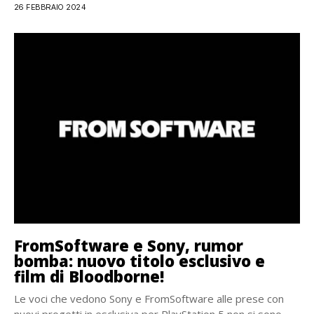
26 FEBBRAIO 2024
FromSoftware e Sony, rumor
bomba: nuovo titolo esclusivo e
film di Bloodborne!
Le voci che vedono Sony e FromSoftware alle prese con