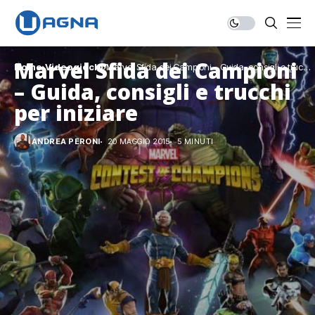
Marvel Sfida dei Campioni
Home
Videogiochi
Marvel Sfida dei Campioni – Guida, consigli e trucchi
per iniziare
– Guida, consigli e trucchi
per iniziare
ANDREA PERONI
20 MAGGIO 2015
5 MINUTI