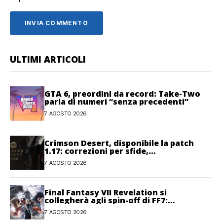
ULTIMI ARTICOLI
GTA 6, preordini da record: Take-Two
parla di numeri “senza precedenti”
7 AGOSTO 2026
Crimson Desert, disponibile la patch
1.17: correzioni per sfide,
combattimento e interfaccia
7 AGOSTO 2026
Final Fantasy VII Revelation si
collegherà agli spin-off di FF7:
Hamaguchi non si pone limiti
7 AGOSTO 2026