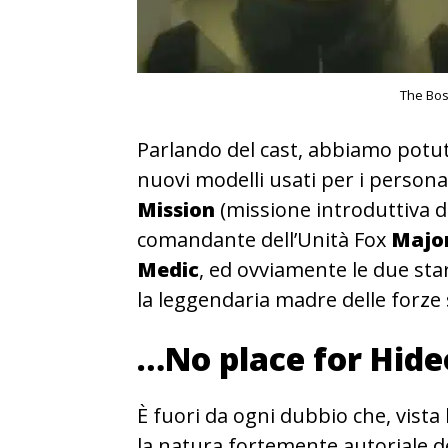
The Bos
Parlando del cast, abbiamo potut
nuovi modelli usati per i persona
Mission
(missione introduttiva de
comandante dell’Unità Fox
Major
Medic
, ed ovviamente le due star
la leggendaria madre delle forze
…No place for Hide
È fuori da ogni dubbio che, vista
la natura fortemente autoriale del