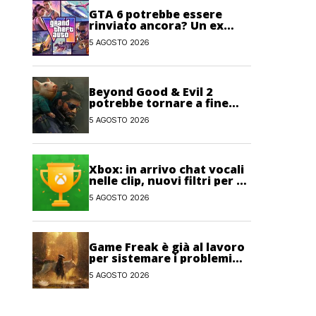
GTA 6 potrebbe essere
rinviato ancora? Un ex
sviluppatore di Rockstar
5 AGOSTO 2026
non lo esclude
Beyond Good & Evil 2
potrebbe tornare a fine
anno con un nuovo nome
5 AGOSTO 2026
Xbox: in arrivo chat vocali
nelle clip, nuovi filtri per gli
Obiettivi e salvataggi
5 AGOSTO 2026
cloud recuperabili
Game Freak è già al lavoro
per sistemare i problemi
maggiori di Beast of
5 AGOSTO 2026
Reincarnation