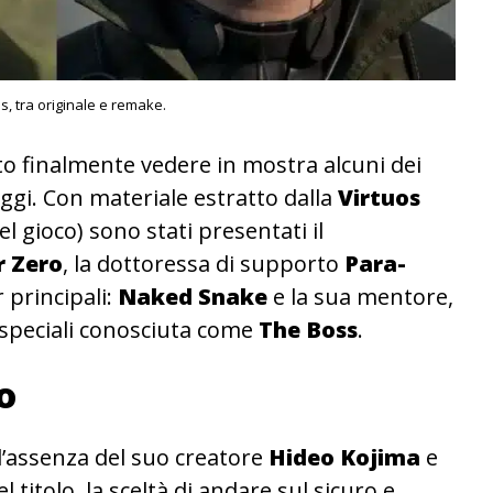
s, tra originale e remake.
o finalmente vedere in mostra alcuni dei
ggi. Con materiale estratto dalla
Virtuos
l gioco) sono stati presentati il
 Zero
, la dottoressa di supporto
Para-
 principali:
Naked Snake
e la sua mentore,
 speciali conosciuta come
The Boss
.
o
 l’assenza del suo creatore
Hideo Kojima
e
 titolo, la sceltà di andare sul sicuro e