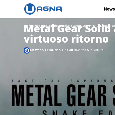
News
Metal Gear Solid 
Home
Videogiochi
Speciali
Metal Gear Solid Δ Snake Eate
virtuoso ritorno
MATTEO FILIGHEDDU
12 GIUGNO 2024
2 MINUTI