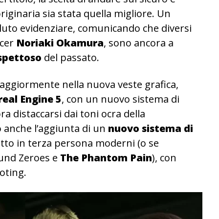
riginaria sia stata quella migliore. Un
luto evidenziare, comunicando che diversi
ucer
Noriaki Okamura
, sono ancora a
ispettoso
del passato.
maggiormente nella nuova veste grafica,
real Engine 5
, con un nuovo sistema di
a distaccarsi dai toni ocra della
 anche l’aggiunta di un
nuovo sistema di
tutto in terza persona moderni (o se
ound Zeroes e
The Phantom Pain
), con
oting.