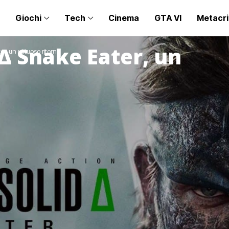
Giochi
Tech
Cinema
GTA VI
Metacri
Δ Snake Eater, un
r, un virtuoso ritorno