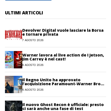
ULTIMI ARTICOLI
Devolver Digital vuole lasciare la Borsa
e tornare privata
7 AGOSTO 2026
Warner lavora al live action de I Jetson,
Jim Carrey è nel cast!
6 AGOSTO 2026
Il Regno Unito ha approvato
l’acquisizione Paramount-Warner Bros
Discovery
6 AGOSTO 2026
Il nuovo Ghost Recon è ufficiale: presto
ci sarà anche una fase di test