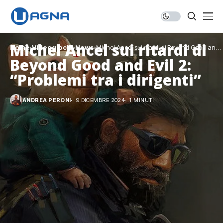
Michel Ancel sui ritardi di
Home
Videogiochi
News
Michel Ancel sui ritardi di Beyond Good and
Evil 2: “Problemi tra i dirigenti”
Beyond Good and Evil 2:
“Problemi tra i dirigenti”
ANDREA PERONI
9 DICEMBRE 2024
1 MINUTI