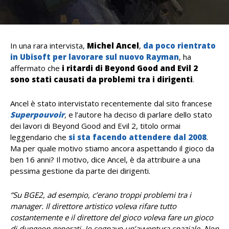
In una rara intervista,
Michel Ancel
,
da poco rientrato
in Ubisoft per lavorare sul nuovo Rayman
, ha
affermato che
i ritardi di Beyond Good and Evil 2
sono stati causati da problemi tra i dirigenti
.
Ancel è stato intervistato recentemente dal sito francese
Superpouvoir
,
e l’autore ha deciso di parlare dello stato
dei lavori di Beyond Good and Evil 2, titolo ormai
leggendario che
si sta facendo attendere dal 2008
.
Ma per quale motivo stiamo ancora aspettando il gioco da
ben 16 anni? Il motivo, dice Ancel, è da attribuire a una
pessima gestione da parte dei dirigenti.
“Su BGE2, ad esempio, c’erano troppi problemi tra i
manager. Il direttore artistico voleva rifare tutto
costantemente e il direttore del gioco voleva fare un gioco
di dungeon generati. Io sognavo un’avventura spaziale. Non