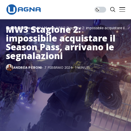
MW3 Stagione 2:
Home
Videogiochi
News
MW3 Stagione 2: impossibile acquistare il
Season Pass, arrivano le segnalazioni
impossibile acquistare il
Season Pass, arrivano le
segnalazioni
ANDREA PERONI
7 FEBBRAIO 2024
1 MINUTI