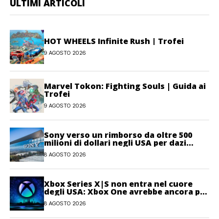
ULTIMI ARTICOLI
HOT WHEELS Infinite Rush | Trofei
9 AGOSTO 2026
Marvel Tokon: Fighting Souls | Guida ai
Trofei
9 AGOSTO 2026
Sony verso un rimborso da oltre 500
milioni di dollari negli USA per dazi
illegittimi
8 AGOSTO 2026
Xbox Series X|S non entra nel cuore
degli USA: Xbox One avrebbe ancora più
giocatori attivi
8 AGOSTO 2026