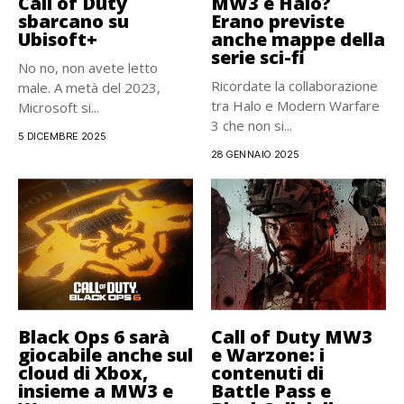
Call of Duty
MW3 e Halo?
sbarcano su
Erano previste
Ubisoft+
anche mappe della
serie sci-fi
No no, non avete letto
Ricordate la collaborazione
male. A metà del 2023,
tra Halo e Modern Warfare
Microsoft si...
3 che non si...
5 DICEMBRE 2025
28 GENNAIO 2025
Black Ops 6 sarà
Call of Duty MW3
giocabile anche sul
e Warzone: i
cloud di Xbox,
contenuti di
insieme a MW3 e
Battle Pass e