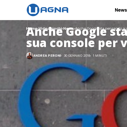
News
Anche Google st
Home
Videogiochi
News
Anche Google sta pensando a u
sua console per 
ANDREA PERONI
30 GENNAIO 2018
1 MINUTI