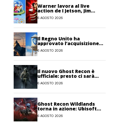
Warner lavora al live
action de I Jetson, Jim
Carrey è nel cast!
6 AGOSTO 2026
Il Regno Unito ha
approvato l’acquisizione
Paramount-Warner Bros
6 AGOSTO 2026
Discovery
Il nuovo Ghost Recon è
ufficiale: presto ci sarà
anche una fase di test
6 AGOSTO 2026
Ghost Recon Wildlands
torna in azione: Ubisoft
lancia il maxi
6 AGOSTO 2026
aggiornamento gratuito
Last Rites