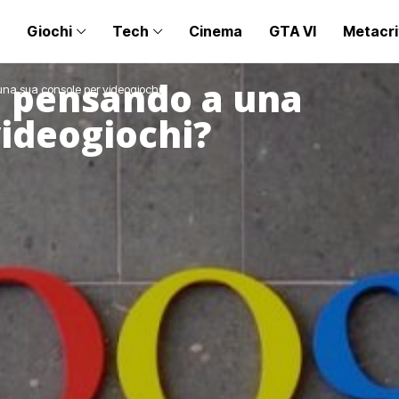
Giochi
Tech
Cinema
GTA VI
Metacri
a pensando a una
na sua console per videogiochi?
videogiochi?