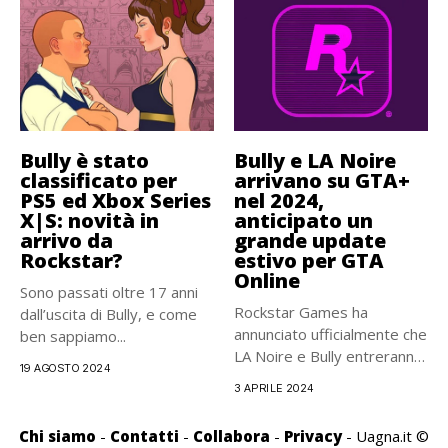
Bully è stato
Bully e LA Noire
classificato per
arrivano su GTA+
PS5 ed Xbox Series
nel 2024,
X|S: novità in
anticipato un
arrivo da
grande update
Rockstar?
estivo per GTA
Online
Sono passati oltre 17 anni
Rockstar Games ha
dall’uscita di Bully, e come
annunciato ufficialmente che
ben sappiamo...
LA Noire e Bully entreranno
19 AGOSTO 2024
a...
3 APRILE 2024
Chi siamo
-
Contatti
-
Collabora
-
Privacy
- Uagna.it ©