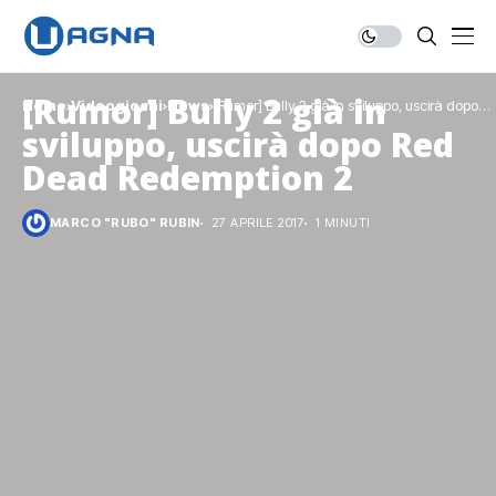
[Rumor] Bully 2 già in
Home
Videogiochi
News
[Rumor] Bully 2 già in sviluppo, uscirà dopo
Red Dead Redemption 2
sviluppo, uscirà dopo Red
Dead Redemption 2
MARCO "RUBO" RUBIN
27 APRILE 2017
1 MINUTI