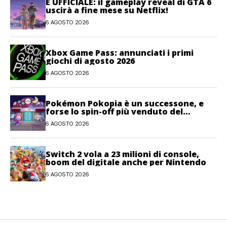
È UFFICIALE: il gameplay reveal di GTA 6
uscirà a fine mese su Netflix!
6 AGOSTO 2026
Xbox Game Pass: annunciati i primi
giochi di agosto 2026
6 AGOSTO 2026
Pokémon Pokopia è un successone, e
forse lo spin-off più venduto del
franchise
6 AGOSTO 2026
Switch 2 vola a 23 milioni di console,
boom del digitale anche per Nintendo
6 AGOSTO 2026