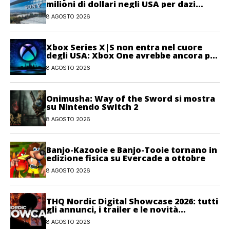
milioni di dollari negli USA per dazi
illegittimi
8 AGOSTO 2026
Xbox Series X|S non entra nel cuore
degli USA: Xbox One avrebbe ancora più
giocatori attivi
8 AGOSTO 2026
Onimusha: Way of the Sword si mostra
su Nintendo Switch 2
8 AGOSTO 2026
Banjo-Kazooie e Banjo-Tooie tornano in
edizione fisica su Evercade a ottobre
8 AGOSTO 2026
THQ Nordic Digital Showcase 2026: tutti
gli annunci, i trailer e le novità
dell’evento
8 AGOSTO 2026