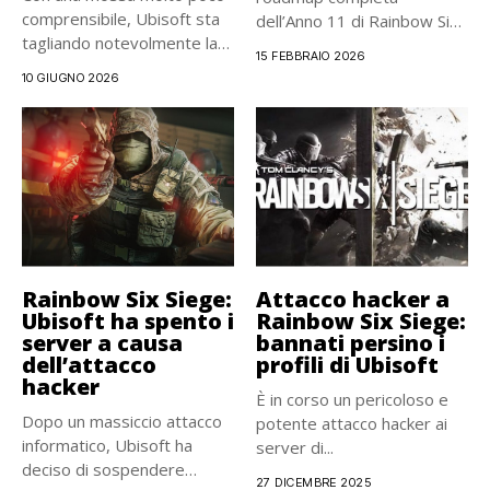
comprensibile, Ubisoft sta
dell’Anno 11 di Rainbow Six
tagliando notevolmente la
Siege...
15 FEBBRAIO 2026
forza...
10 GIUGNO 2026
Rainbow Six Siege:
Attacco hacker a
Ubisoft ha spento i
Rainbow Six Siege:
server a causa
bannati persino i
dell’attacco
profili di Ubisoft
hacker
È in corso un pericoloso e
Dopo un massiccio attacco
potente attacco hacker ai
informatico, Ubisoft ha
server di...
deciso di sospendere
27 DICEMBRE 2025