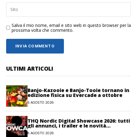
Salva il mio nome, email e sito web in questo browser per la
prossima volta che commento.
ULTIMI ARTICOLI
Banjo-Kazooie e Banjo-Tooie tornano in
edizione fisica su Evercade a ottobre
8 AGOSTO 2026
THQ Nordic Digital Showcase 2026: tutti
gli annunci, i trailer e le novità
dell’evento
8 AGOSTO 2026