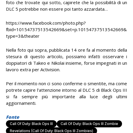
foto che trovate qui sotto, capirete che la possibilità di un
DLC 5 potrebbe non essere poi tanto azzardata…
https://www.facebook.com/photo.php?
fbid=10154737513542669&set=p.10154737513542669&
type=3&theater
Nella foto qui sopra, pubblicata 14 ore fa al momento della
stesura di questo articolo, possiamo infatti osservare i
doppiatori di Takeo e Nikolai insieme, forse impegnati in un
lavoro extra per Activision.
Per il momento non ci sono conferme o smentite, ma come
potrete capire l’attenzione intorno al DLC 5 di Black Ops III
si fa sempre più importante alla luce degli ultimi
aggiornamenti.
Fonte
Call Of Duty: Black Ops III
Call Of Duty: Black Ops III Zombie
Revelations (Call Of Duty: Black Ops III Zombies)