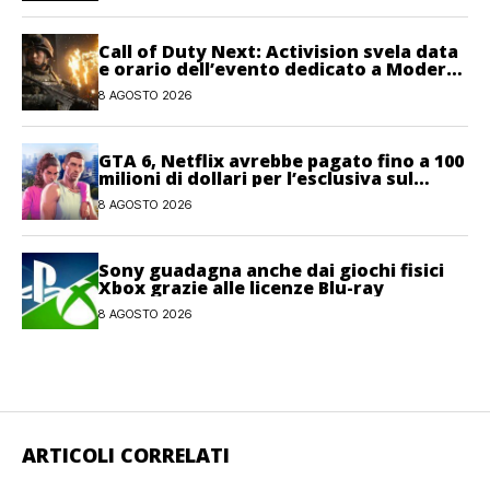
Call of Duty Next: Activision svela data
e orario dell’evento dedicato a Modern
Warfare 4
8 AGOSTO 2026
GTA 6, Netflix avrebbe pagato fino a 100
milioni di dollari per l’esclusiva sul
gioco
8 AGOSTO 2026
Sony guadagna anche dai giochi fisici
Xbox grazie alle licenze Blu-ray
8 AGOSTO 2026
ARTICOLI CORRELATI