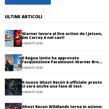
ULTIMI ARTICOLI
Warner lavora al live action de I Jetson,
Jim Carrey è nel cast!
6 AGOSTO 2026
Il Regno Unito ha approvato
l’acquisizione Paramount-Warner Bros
Discovery
6 AGOSTO 2026
Il nuovo Ghost Recon è ufficiale: presto
ci sarà anche una fase di test
6 AGOSTO 2026
Ghost Recon Wildlands torna in azione: