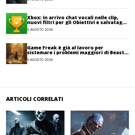
Xbox: in arrivo chat vocali nelle clip,
nuovi filtri per gli Obiettivi e salvataggi
cloud recuperabili
5 AGOSTO 2026
Game Freak è già al lavoro per
sistemare i problemi maggiori di Beast
of Reincarnation
5 AGOSTO 2026
ARTICOLI CORRELATI