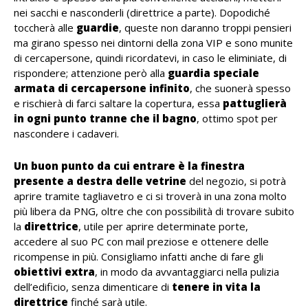
nei sacchi e nasconderli (direttrice a parte). Dopodiché
toccherà alle
guardie
, queste non daranno troppi pensieri
ma girano spesso nei dintorni della zona VIP e sono munite
di cercapersone, quindi ricordatevi, in caso le eliminiate, di
rispondere; attenzione però alla
guardia speciale
armata di cercapersone infinito
, che suonerà spesso
e rischierà di farci saltare la copertura, essa
pattuglierà
in ogni punto tranne che il bagno
, ottimo spot per
nascondere i cadaveri.
Un buon punto da cui entrare è la finestra
presente a destra delle vetrine
del negozio, si potrà
aprire tramite tagliavetro e ci si troverà in una zona molto
più libera da PNG, oltre che con possibilità di trovare subito
la
direttrice
, utile per aprire determinate porte,
accedere al suo PC con mail preziose e ottenere delle
ricompense in più. Consigliamo infatti anche di fare gli
obiettivi extra
, in modo da avvantaggiarci nella pulizia
dell’edificio, senza dimenticare di
tenere in vita la
direttrice
finché sarà utile.