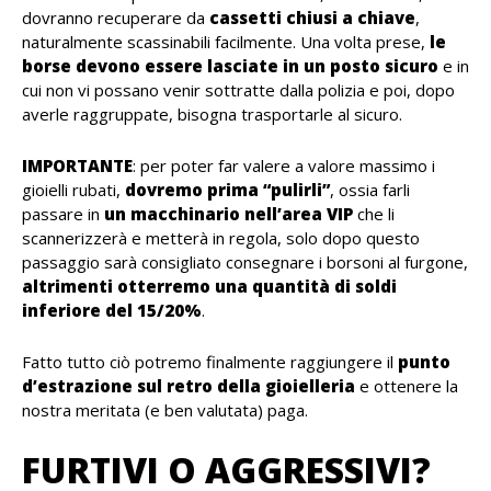
dovranno recuperare da
cassetti chiusi a chiave
,
naturalmente scassinabili facilmente. Una volta prese,
le
borse devono essere lasciate in un posto sicuro
e in
cui non vi possano venir sottratte dalla polizia e poi, dopo
averle raggruppate, bisogna trasportarle al sicuro.
IMPORTANTE
: per poter far valere a valore massimo i
gioielli rubati,
dovremo prima “pulirli”
, ossia farli
passare in
un macchinario nell’area VIP
che li
scannerizzerà e metterà in regola, solo dopo questo
passaggio sarà consigliato consegnare i borsoni al furgone,
altrimenti otterremo una quantità di soldi
inferiore del 15/20%
.
Fatto tutto ciò potremo finalmente raggiungere il
punto
d’estrazione
sul retro della gioielleria
e ottenere la
nostra meritata (e ben valutata) paga.
FURTIVI O AGGRESSIVI?