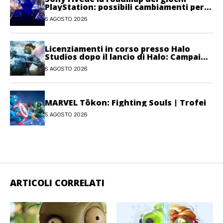
PlayStation: possibili cambiamenti per
l’anno fiscale 2026
6 AGOSTO 2026
Licenziamenti in corso presso Halo
Studios dopo il lancio di Halo: Campaign
Evolved
6 AGOSTO 2026
MARVEL Tōkon: Fighting Souls | Trofei
5 AGOSTO 2026
ARTICOLI CORRELATI