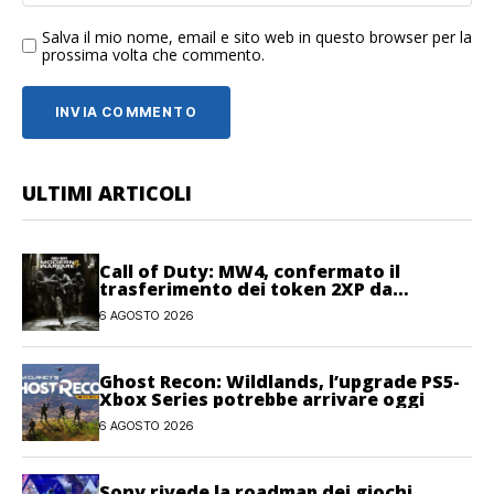
Salva il mio nome, email e sito web in questo browser per la
prossima volta che commento.
ULTIMI ARTICOLI
Call of Duty: MW4, confermato il
trasferimento dei token 2XP da
Warzone e Black Ops 7
6 AGOSTO 2026
Ghost Recon: Wildlands, l’upgrade PS5-
Xbox Series potrebbe arrivare oggi
6 AGOSTO 2026
Sony rivede la roadmap dei giochi