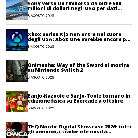
Sony verso un rimborso da oltre 500
milioni di dollari negli USA per dazi
illegittimi
8 AGOSTO 2026
Xbox Series X|S non entra nel cuore
degli USA: Xbox One avrebbe ancora più
giocatori attivi
8 AGOSTO 2026
Onimusha: Way of the Sword si mostra
su Nintendo Switch 2
8 AGOSTO 2026
Banjo-Kazooie e Banjo-Tooie tornano in
edizione fisica su Evercade a ottobre
8 AGOSTO 2026
THQ Nordic Digital Showcase 2026: tutti
gli annunci, i trailer e le novità
dell’evento