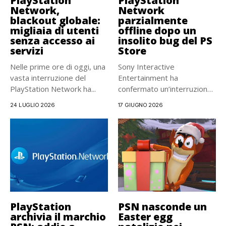
PlayStation
PlayStation
Network,
Network
blackout globale:
parzialmente
migliaia di utenti
offline dopo un
senza accesso ai
insolito bug del PS
servizi
Store
Nelle prime ore di oggi, una
Sony Interactive
vasta interruzione del
Entertainment ha
PlayStation Network ha...
confermato un’interruzione
parziale dei servizi
24 LUGLIO 2026
17 GIUGNO 2026
PlayStation Network a...
PlayStation
PSN nasconde un
archivia il marchio
Easter egg